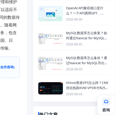
管理和维护
OpenAI API兼容接口是什
可以适应不
么？一个API调用GPT、
同的数据传
Claude、Gemini、DeepSeek
2026-08-06
多模型
案。随着网
服务，包含
MySQL数据库怎么恢复？如
何通过Navicat for MySQL导
韩国、日
入SQL备份文件
2026-08-05
与传输。
MySQL数据库怎么备份？通
过Navicat for MySQL导出
合作咨询
Mysql数据库为SQL格式备份
2026-08-05
文件
HHost香港VPS怎么样？CMI
优化线路KVM VPS年付$25
起，4GB内存优惠套餐
2026-08-03
咨询
热门文章