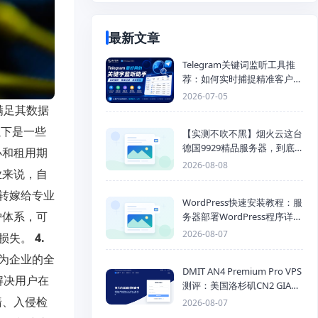
最新文章
Telegram关键词监听工具推
荐：如何实时捕捉精准客户，
提高获客效率？
2026-07-05
满足其数据
以下是一些
【实测不吹不黑】烟火云这台
德国9929精品服务器，到底
小和租用期
能不能打？
2026-08-08
业来说，自
转嫁给专业
WordPress快速安装教程：服
护体系，可
务器部署WordPress程序详细
步骤
2026-08-07
据损失。
4.
为企业的全
DMIT AN4 Premium Pro VPS
解决用户在
测评：美国洛杉矶CN2 GIA三
网优化线路性能测试
墙、入侵检
2026-08-07