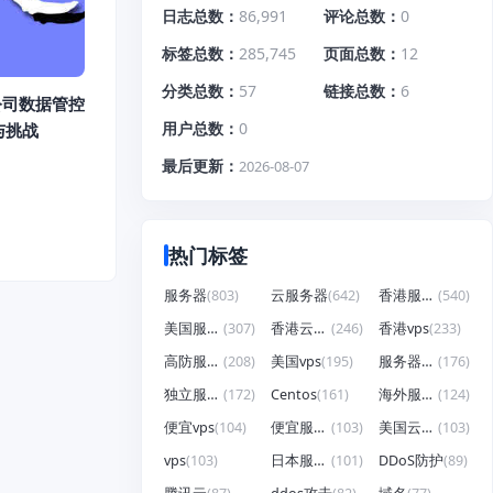
日志总数
86,991
评论总数
0
标签总数
285,745
页面总数
12
分类总数
57
链接总数
6
公司数据管控
用户总数
0
与挑战
最后更新
2026-08-07
热门标签
服务器
(803)
云服务器
(642)
香港服务器
(540)
美国服务器
(307)
香港云服务器
(246)
香港vps
(233)
高防服务器
(208)
美国vps
(195)
服务器租用
(176)
独立服务器
(172)
Centos
(161)
海外服务器
(124)
便宜vps
(104)
便宜服务器
(103)
美国云服务器
(103)
vps
(103)
日本服务器
(101)
DDoS防护
(89)