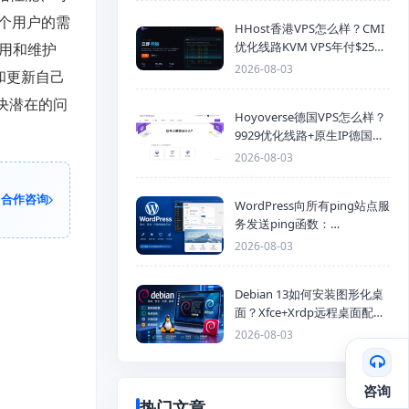
个用户的需
HHost香港VPS怎么样？CMI
优化线路KVM VPS年付$25
使用和维护
起，4GB内存优惠套餐
2026-08-03
和更新自己
决潜在的问
Hoyoverse德国VPS怎么样？
9929优化线路+原生IP德国
KVM VPS推荐
2026-08-03
合作咨询
WordPress向所有ping站点服
务发送ping函数：
generic_ping
2026-08-03
Debian 13如何安装图形化桌
面？Xfce+Xrdp远程桌面配置
教程
2026-08-03
咨询
热门文章