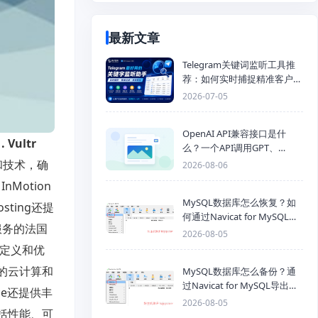
最新文章
Telegram关键词监听工具推
荐：如何实时捕捉精准客户，
提高获客效率？
2026-07-05
OpenAI API兼容接口是什
1. Vultr
么？一个API调用GPT、
Claude、Gemini、DeepSeek
和技术，确
2026-08-06
多模型
InMotion
MySQL数据库怎么恢复？如
ting还提
何通过Navicat for MySQL导
S服务的法国
入SQL备份文件
2026-08-05
自定义和优
名的云计算和
MySQL数据库怎么备份？通
过Navicat for MySQL导出
ce还提供丰
Mysql数据库为SQL格式备份
2026-08-05
括性能、可
文件