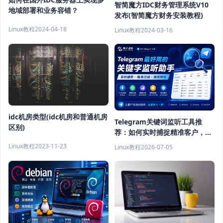
智简魔方IDC财务管理系统V10
地域部署和业务容错？
发布(智简魔方财务安装教程)
Linux教程
2024-04-18
Linux教程
2024-03-16
idc机房类型(idc机房和普通机房
Telegram关键词监听工具推
区别)
荐：如何实时捕捉精准客户，提
高获客效率？
Linux教程
2023-11-23
Linux教程
2026-07-05