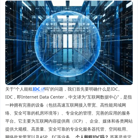
关于“个人能租
IDC
吗”的问题，我们首先要明确什么是IDC。
IDC，即Internet Data Center，中文译为“互联网数据中心”，是指
一种拥有完善的设备（包括高速互联网接入带宽、高性能局域网
络、安全可靠的机房环境等）、专业化的管理、完善的应用的服务
平台。它主要为互联网内容提供商（ICP）、企业、媒体和各类网站
提供大规模、高质量、安全可靠的专业化服务器托管、空间租用、
网络批发带宽以及ASP、EC等业务。
个人能租IDC吗？
答案是肯定