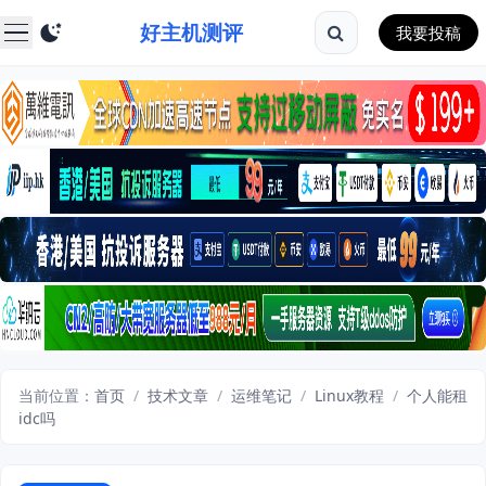
好主机测评
我要投稿
当前位置：
首页
/
技术文章
/
运维笔记
/
Linux教程
/
个人能租
idc吗