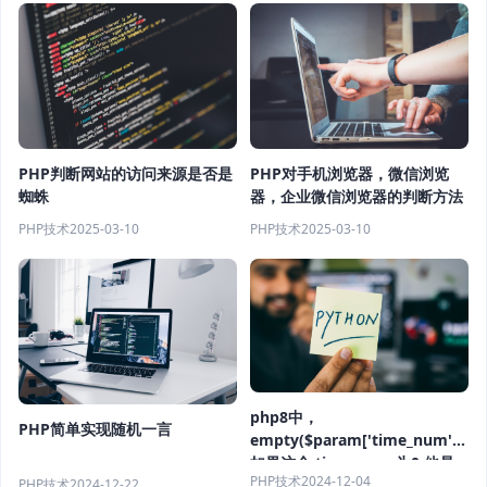
instead)
PHP对手机浏览器，微信浏览
PHP判断网站的访问来源是否是
器，企业微信浏览器的判断方法
蜘蛛
PHP技术
2025-03-10
PHP技术
2025-03-10
php8中，
PHP简单实现随机一言
empty($param['time_num'])
如果这个 time_num 为0 他是
PHP技术
2024-12-04
PHP技术
2024-12-22
真还是假？