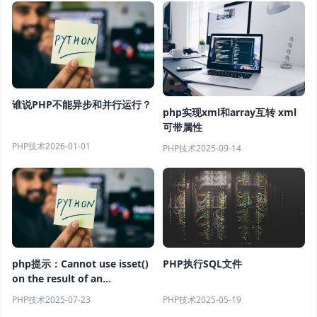
谁说PHP不能异步和并行运行？
php实现xml和array互转 xml
可带属性
PHP技术
2026-01-01
PHP技术
2025-09-14
PHP执行SQL文件
php提示：Cannot use isset()
on the result of an
expression (you can use
PHP技术
2025-05-19
PHP技术
2025-07-23
"null !== expression"