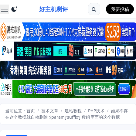
好主机测评
我要投稿
当前位置：
首页
/
技术文章
/
建站教程
/
PHP技术
/
如果不存
在这个数据就自动删除 $param['suffix'] 数组里面的这个数据