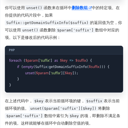
你可以使用
函数来在循环中
删除数组
中的特定项。在
unset()
你提供的代码片段中，如果
的返回值为空，你
Suffix::getDomainSuffixInfo($suffix)
可以使用
函数删除
数组中对应的
unset()
$param['suffix']
项。以下是修改后的代码示例：
foreach
$param
'suffix'
as
$key
=>
$suffix
 (
[
] 
) {

if
empty
::
$suffix
 (
(Suffix
getDomainSuffixInfo(
))) {

unset
$param
'suffix'
$key
(
[
][
]);

    }

在上述代码中，
表示当前循环项的键，
表示当前
$key
$suffix
循环项的值。
将删除
unset($param['suffix'][$key])
数组中索引为
的项，即删除不满足条
$param['suffix']
$key
件的项。这样就能够在循环中自动删除空值的项。