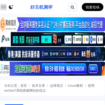
好主机测评
我要投稿
当前位置：
首页
/
技术文章
/
运维笔记
/
Linux教程
/
使用
centos7系统搭建网站的优点