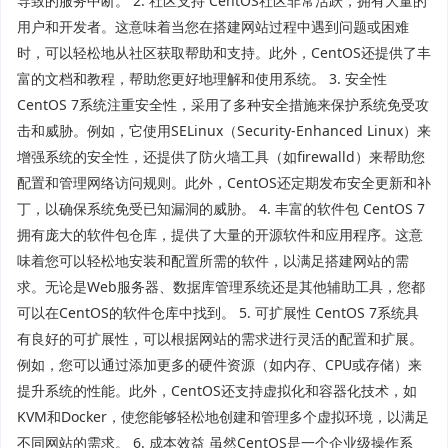
导致的服务中断。 2. 社区支持 CentOS社区非常活跃，拥有大量的
用户和开发者。这意味着当您在搭建网站过程中遇到问题或困难
时，可以轻松地从社区获取帮助和支持。此外，CentOS还提供了丰
富的文档和教程，帮助您更好地理解和使用系统。 3. 安全性
CentOS 7系统注重安全性，采用了多种安全措施来保护系统免受攻
击和威胁。例如，它使用SELinux（Security-Enhanced Linux）来
增强系统的安全性，还提供了防火墙工具（如firewalld）来帮助您
配置和管理网络访问规则。此外，CentOS还定期发布安全更新和补
丁，以确保系统免受已知漏洞的威胁。 4. 丰富的软件包 CentOS 7
拥有庞大的软件包仓库，提供了大量的开源软件和应用程序。这意
味着您可以轻松地安装和配置所需的软件，以满足搭建网站的需
求。无论是Web服务器、数据库管理系统还是其他辅助工具，您都
可以在CentOS的软件仓库中找到。 5. 可扩展性 CentOS 7系统具
有良好的可扩展性，可以根据网站的需求进行灵活的配置和扩展。
例如，您可以通过添加更多的硬件资源（如内存、CPU或存储）来
提升系统的性能。此外，CentOS还支持虚拟化和容器化技术，如
KVM和Docker，使您能够轻松地创建和管理多个虚拟环境，以满足
不同网站的需求。 6. 成本效益 虽然CentOS是一个企业级操作系