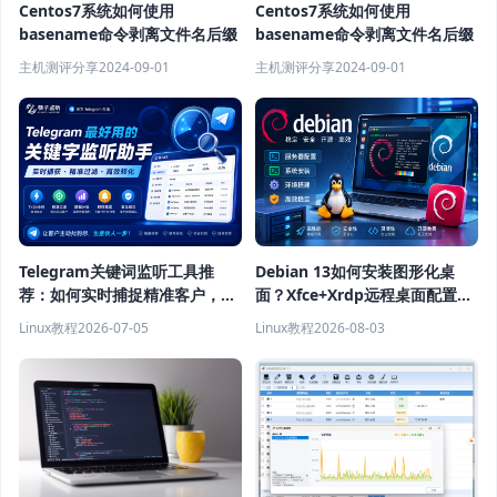
Centos7系统如何使用
Centos7系统如何使用
basename命令剥离文件名后缀
basename命令剥离文件名后缀
主机测评分享
2024-09-01
主机测评分享
2024-09-01
Telegram关键词监听工具推
Debian 13如何安装图形化桌
荐：如何实时捕捉精准客户，提
面？Xfce+Xrdp远程桌面配置教
高获客效率？
程
Linux教程
2026-07-05
Linux教程
2026-08-03