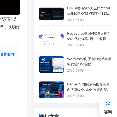
HHost香港VPS怎么样？CMI
优化线路KVM VPS年付$25
，您可以提
起，4GB内存优惠套餐
2026-08-03
择，以确保
Hoyoverse德国VPS怎么样？
9929优化线路+原生IP德国
KVM VPS推荐
2026-08-03
合作咨询
WordPress向所有ping站点服
务发送ping函数：
generic_ping
2026-08-03
Debian 13如何安装图形化桌
面？Xfce+Xrdp远程桌面配置
教程
2026-08-03
咨询
热门文章