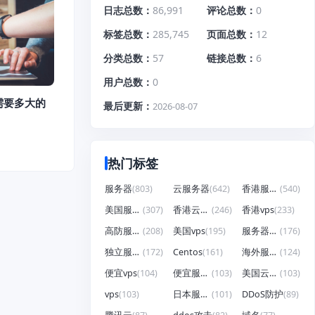
日志总数
86,991
评论总数
0
标签总数
285,745
页面总数
12
分类总数
57
链接总数
6
用户总数
0
需要多大的
最后更新
2026-08-07
热门标签
服务器
(803)
云服务器
(642)
香港服务器
(540)
美国服务器
(307)
香港云服务器
(246)
香港vps
(233)
高防服务器
(208)
美国vps
(195)
服务器租用
(176)
独立服务器
(172)
Centos
(161)
海外服务器
(124)
便宜vps
(104)
便宜服务器
(103)
美国云服务器
(103)
vps
(103)
日本服务器
(101)
DDoS防护
(89)