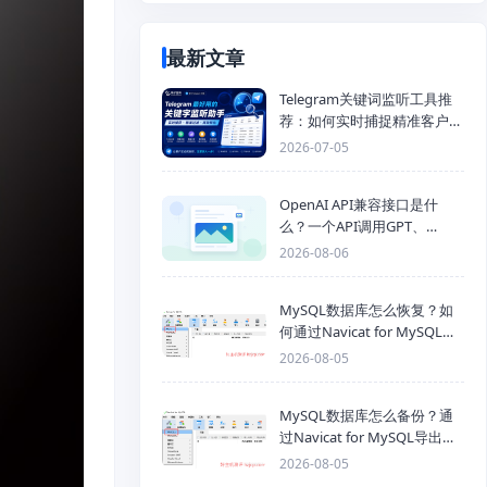
最新文章
Telegram关键词监听工具推
荐：如何实时捕捉精准客户，
提高获客效率？
2026-07-05
OpenAI API兼容接口是什
么？一个API调用GPT、
Claude、Gemini、DeepSeek
2026-08-06
多模型
MySQL数据库怎么恢复？如
何通过Navicat for MySQL导
入SQL备份文件
2026-08-05
MySQL数据库怎么备份？通
过Navicat for MySQL导出
Mysql数据库为SQL格式备份
2026-08-05
文件