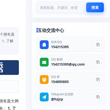
搜索
互动交流中心
一个拥有庞
. 了解
站长QQ
154215395
QQ 邮箱
154215395@qq.com
QQ 群
154895805
Telegram交流群
@hzjcp
拥有庞大网
南：
1. 了