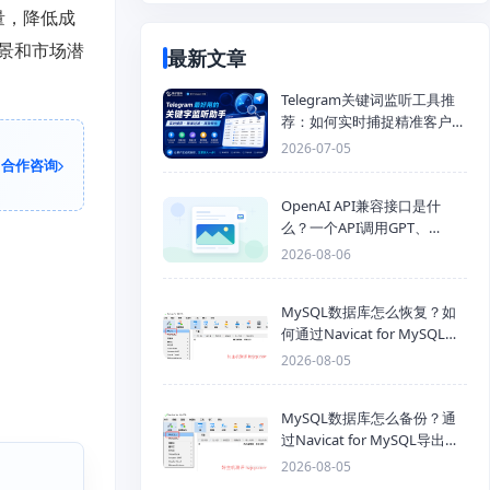
量，降低成
景和市场潜
最新文章
Telegram关键词监听工具推
荐：如何实时捕捉精准客户，
提高获客效率？
2026-07-05
合作咨询
OpenAI API兼容接口是什
么？一个API调用GPT、
Claude、Gemini、DeepSeek
2026-08-06
多模型
MySQL数据库怎么恢复？如
何通过Navicat for MySQL导
入SQL备份文件
2026-08-05
MySQL数据库怎么备份？通
过Navicat for MySQL导出
Mysql数据库为SQL格式备份
2026-08-05
文件