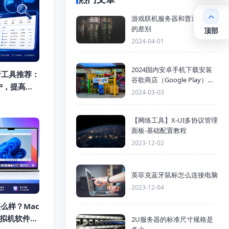
游戏联机服务器和普通服务器
的差别
顶部
2024-04-01
2024国内安卓手机下载安装
监听工具推荐：
谷歌商店（Google Play）详
户，提高获
细步骤
2024-03-03
【网络工具】X-UI多协议管理
面板-基础配置教程
2023-12-02
英菲克蓝牙鼠标怎么连接电脑
2023-12-04
op怎么样？Mac
虚拟机软件推
2U服务器的标准尺寸规格是