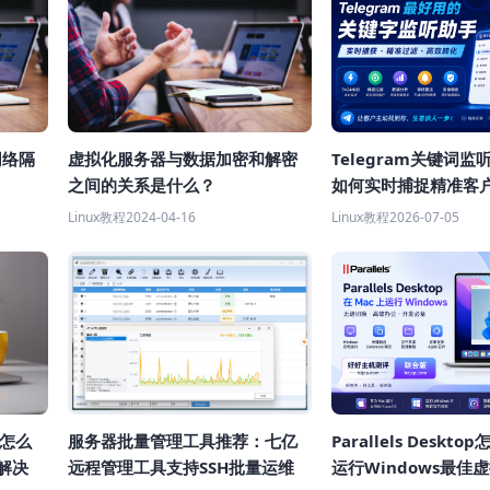
网络隔
虚拟化服务器与数据加密和解密
Telegram关键词
？
之间的关系是什么？
如何实时捕捉精准客
客效率？
Linux教程
2024-04-16
Linux教程
2026-07-05
高怎么
服务器批量管理工具推荐：七亿
Parallels Deskt
解决
远程管理工具支持SSH批量运维
运行Windows最佳