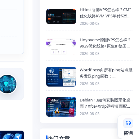
HHost香港VPS怎么样？CMI
优化线路KVM VPS年付$25
起，4GB内存优惠套餐
2026-08-03
Hoyoverse德国VPS怎么样？
9929优化线路+原生IP德国
KVM VPS推荐
2026-08-03
WordPress向所有ping站点服
务发送ping函数：
generic_ping
2026-08-03
Debian 13如何安装图形化桌
面？Xfce+Xrdp远程桌面配置
教程
2026-08-03
咨询
热门文章