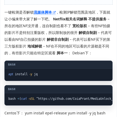
一键检测是否解锁
流媒体脚本
，检测IP解锁范围及地区，下面就
让小编来带大家了解一下吧。
Netflix相关名词解释
不提供服务
–
所在的地区NF没开通，连自制剧也看不了
宽松版权
– 有些NF拍摄
的影片不是特别注重版权，所以限制放的很开
解锁自制剧
– 代表可
以看由NF自己拍摄的影片
解锁非自制剧
– 代表可以看NF买下的第
三方版权影片
地域解锁
– NF在不同的地区可以看的片源都是不同
的，有些影片只能在特定区观看
脚本一
： Debian下：
apt
-y
 install 
 jq
<
curl
-sSL
bash 
(
Centos下： yum install epel-release yum install -y jq bash