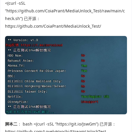
<(curl -sSL
“https://github.com/CoiaPrant/MediaUnlock_Test/raw/main/c
heck.sh”) 已开源：
https://github.com/CoiaPrant/MediaUnlock_Test/
脚本二
： bash <(curl -sSL “https://git.io/JswGm”) 已开源：
https://github.com/LovelyHaochi/StreamUnlockTest