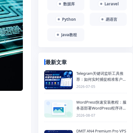
数据库
Laravel
Python
易语言
Java教程
最新文章
Telegram关键词监听工具推
荐：如何实时捕捉精准客户，
提高获客效率？
2026-07-05
WordPress快速安装教程：服
务器部署WordPress程序详细
步骤
2026-08-07
DMIT AN4 Premium Pro VPS