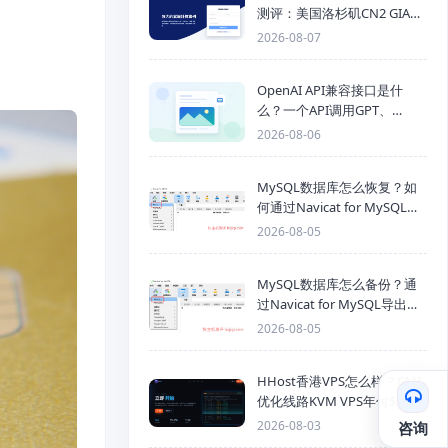
测评：美国洛杉矶CN2 GIA三
网优化线路性能测试
2026-08-07
OpenAI API兼容接口是什
么？一个API调用GPT、
Claude、Gemini、DeepSeek
2026-08-06
多模型
MySQL数据库怎么恢复？如
何通过Navicat for MySQL导
入SQL备份文件
2026-08-05
MySQL数据库怎么备份？通
过Navicat for MySQL导出
Mysql数据库为SQL格式备份
2026-08-05
文件
HHost香港VPS怎么样？CMI
优化线路KVM VPS年付$25
起，4GB内存优惠套餐
2026-08-03
咨询