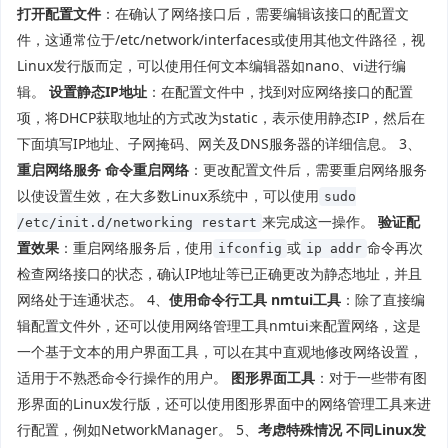
打开配置文件
：在确认了网络接口后，需要编辑该接口的配置文
件，这通常位于/etc/network/interfaces或使用其他文件路径，视
Linux发行版而定，可以使用任何文本编辑器如nano、vi进行编
辑。
设置静态IP地址
：在配置文件中，找到对应网络接口的配置
项，将DHCP获取地址的方式改为static，表示使用静态IP，然后在
下面填写IP地址、子网掩码、网关及DNS服务器的详细信息。 3、
重启网络服务
命令重启网络
：更改配置文件后，需要重启网络服务
以使设置生效，在大多数Linux系统中，可以使用
sudo
来完成这一操作。
验证配
/etc/init.d/networking restart
置效果
：重启网络服务后，使用
或
命令再次
ifconfig
ip addr
检查网络接口的状态，确认IP地址等已正确更改为静态地址，并且
网络处于连通状态。 4、
使用命令行工具
nmtui工具
：除了直接编
辑配置文件外，还可以使用网络管理工具nmtui来配置网络，这是
一个基于文本的用户界面工具，可以在其中直观地修改网络设置，
适用于不熟悉命令行操作的用户。
图形界面工具
：对于一些带有图
形界面的Linux发行版，还可以使用图形界面中的网络管理工具来进
行配置，例如NetworkManager。 5、
考虑特殊情况
不同Linux发