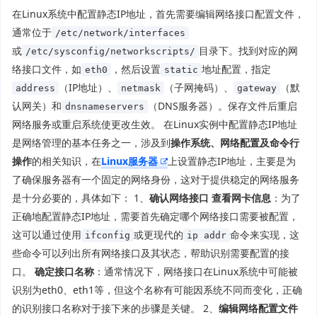
在Linux系统中配置静态IP地址，首先需要编辑网络接口配置文件，
通常位于
/etc/network/interfaces
或
目录下。找到对应的网
/etc/sysconfig/networkscripts/
络接口文件，如
，然后设置
地址配置，指定
eth0
static
（IP地址）、
（子网掩码）、
（默
address
netmask
gateway
认网关）和
（DNS服务器）。保存文件后重启
dnsnameservers
网络服务或重启系统使更改生效。 在Linux实例中配置
静态IP地址
是网络管理的基本任务之一，涉及到
操作系统、网络配置及命令行
操作
的相关知识，在
Linux服务器
上设置静态IP地址，主要是为
了确保服务器有一个固定的网络身份，这对于提供稳定的网络服务
是十分必要的，具体如下： 1、
确认网络接口
查看网卡信息
：为了
正确地配置静态IP地址，需要首先确定哪个网络接口需要被配置，
这可以通过使用
或更现代的
命令来实现，这
ifconfig
ip addr
些命令可以列出所有网络接口及其状态，帮助识别需要配置的接
口。
确定接口名称
：通常情况下，网络接口在Linux系统中可能被
识别为eth0、eth1等，但这个名称有可能因系统不同而变化，正确
的识别接口名称对于接下来的步骤是关键。 2、
编辑网络配置文件