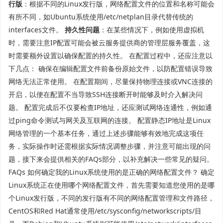
行版
：根据不同的Linux发行版，网络配置文件的位置和名称可能会
有所不同，如Ubuntu系统使用/etc/netplan目录代替传统的
interfaces文件。
持久性问题
：在某些情况下，例如使用虚拟机
时，需要注意IP配置可能会被云服务提供商的管理层服务覆盖，这
时需要额外设置以确保配置的持久性。 在配置过程中，还应注意以
下几点： 确保在编辑配置文件前备份原始文件，以防配置错误导致
网络无法正常使用。 在配置期间，尽量保持物理连接或VNC连接的
开启，以便在配置不当导致SSH连接断开时能够及时介入解决问
题。 配置完成后不仅要检查IP地址，还应测试网络连通性，例如通
过ping命令测试与网关及互联网的连接。 配置静态IP地址是Linux
网络管理的一个基本任务，通过上述步骤能够有效地完成这项任
务，实际操作时还需根据实际情况调整步骤，并注意可能出现的问
题，接下来会提供相关的FAQs部分，以补充解决一些常见的疑问。
FAQs 如何确定我的Linux系统使用的是正确的网络配置文件？ 确定
Linux系统正在使用哪个网络配置文件，首先需要知道您使用的是哪
个Linux发行版，不同的发行版有不同的网络配置管理和文件路径，
CentOS和Red Hat通常使用/etc/sysconfig/networkscripts/目