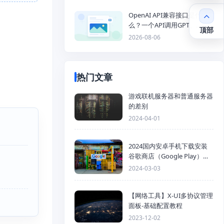
OpenAI API兼容接口是什
么？一个API调用GPT、
顶部
Claude、Gemini、DeepSeek
2026-08-06
多模型
热门文章
游戏联机服务器和普通服务器
的差别
2024-04-01
2024国内安卓手机下载安装
谷歌商店（Google Play）详
细步骤
2024-03-03
【网络工具】X-UI多协议管理
面板-基础配置教程
2023-12-02