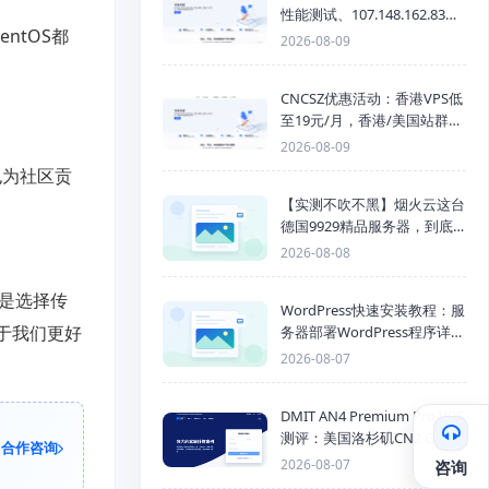
性能测试、107.148.162.83线
ntOS都
路测速与网络评测
2026-08-09
CNCSZ优惠活动：香港VPS低
至19元/月，香港/美国站群服
务器首月半价，物理机399元/
2026-08-09
月起
也为社区贡
【实测不吹不黑】烟火云这台
德国9929精品服务器，到底
能不能打？
2026-08-08
论是选择传
WordPress快速安装教程：服
助于我们更好
务器部署WordPress程序详细
步骤
2026-08-07
DMIT AN4 Premium Pro VPS
测评：美国洛杉矶CN2 GIA三
合作咨询
网优化线路性能测试
2026-08-07
咨询