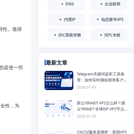
DNS
企业邮局
代理IP
动态拨号VPS
新特性。值得
IDC系统评测
IEPL专线
最新文章
，也促使一些
Telegram关键词监听工具推
荐：如何实时捕捉精准客户，
提高获客效率？
2026-07-05
荫云YINNET VPS怎么样？荫
安全性，为
云YINNET 全球ISP VPS节点
与双ISP 服务器推荐
2026-07-20
CNCSZ服务器测评：美国VPS