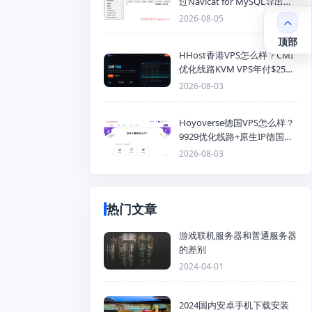
过Navicat for MySQL导出
Mysql数据库为SQL格式备份
2026-08-05
文件
顶部
HHost香港VPS怎么样？CMI
优化线路KVM VPS年付$25
起，4GB内存优惠套餐
2026-08-03
Hoyoverse德国VPS怎么样？
9929优化线路+原生IP德国
KVM VPS推荐
2026-08-03
热门文章
游戏联机服务器和普通服务器
的差别
2024-04-01
2024国内安卓手机下载安装