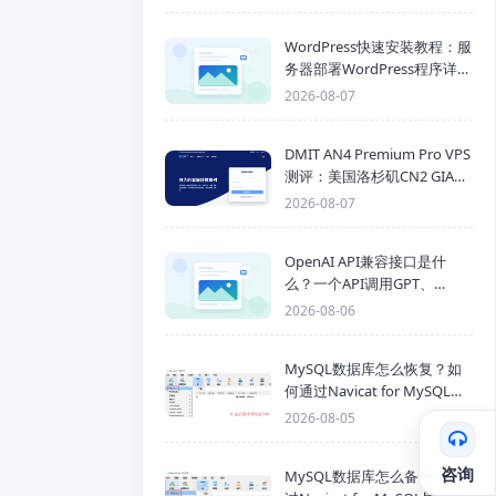
WordPress快速安装教程：服
务器部署WordPress程序详细
步骤
2026-08-07
DMIT AN4 Premium Pro VPS
测评：美国洛杉矶CN2 GIA三
网优化线路性能测试
2026-08-07
OpenAI API兼容接口是什
么？一个API调用GPT、
Claude、Gemini、DeepSeek
2026-08-06
多模型
MySQL数据库怎么恢复？如
何通过Navicat for MySQL导
入SQL备份文件
2026-08-05
咨询
MySQL数据库怎么备份？通