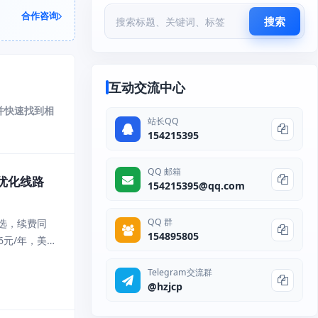
合作咨询
搜索
互动交流中心
并快速找到相
站长QQ
154215395
QQ 邮箱
2优化线路
154215395@qq.com
QQ 群
选，续费同
154895805
6元/年，美
6元/半年，
Telegram交流群
@hzjcp