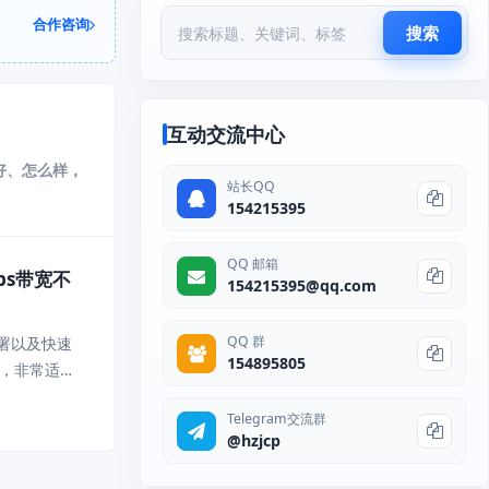
合作咨询
搜索
互动交流中心
好、怎么样，
站长QQ
154215395
QQ 邮箱
bps带宽不
154215395@qq.com
QQ 群
部署以及快速
154895805
起，非常适合
让用户以
Telegram交流群
@hzjcp