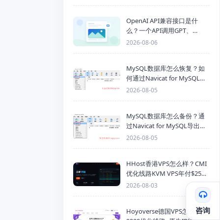
OpenAI API兼容接口是什
么？一个API调用GPT、
Claude、Gemini、DeepSeek
2026-08-06
多模型
MySQL数据库怎么恢复？如
何通过Navicat for MySQL导
入SQL备份文件
2026-08-05
MySQL数据库怎么备份？通
过Navicat for MySQL导出
Mysql数据库为SQL格式备份
2026-08-05
文件
HHost香港VPS怎么样？CMI
优化线路KVM VPS年付$25
起，4GB内存优惠套餐
2026-08-03
咨询
Hoyoverse德国VPS怎么样？