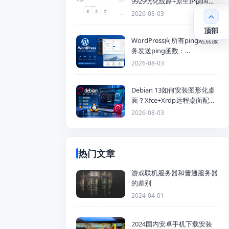
9929优化线路+原生IP德国
KVM VPS推荐
2026-08-03
顶部
WordPress向所有ping站点服
务发送ping函数：
generic_ping
2026-08-03
Debian 13如何安装图形化桌
面？Xfce+Xrdp远程桌面配置
教程
2026-08-03
热门文章
游戏联机服务器和普通服务器
的差别
2024-04-01
2024国内安卓手机下载安装