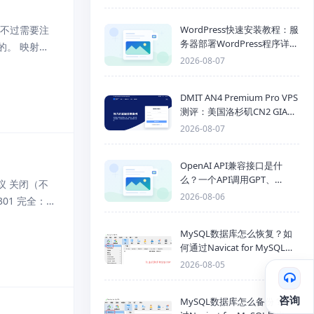
WordPress快速安装教程：服
。 不过需要注
务器部署WordPress程序详细
的。 映射转
步骤
2026-08-07
DMIT AN4 Premium Pro VPS
测评：美国洛杉矶CN2 GIA三
网优化线路性能测试
2026-08-07
OpenAI API兼容接口是什
么？一个API调用GPT、
协议 关闭（不
Claude、Gemini、DeepSeek
2026-08-06
01 完全：
多模型
MySQL数据库怎么恢复？如
何通过Navicat for MySQL导
入SQL备份文件
2026-08-05
咨询
MySQL数据库怎么备份？通