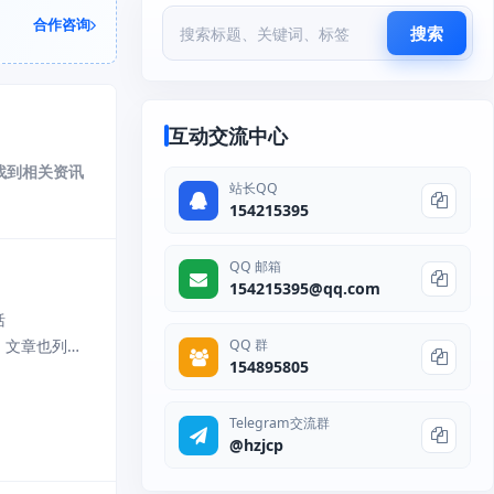
合作咨询
搜索
互动交流中心
速找到相关资讯
站长QQ
154215395
QQ 邮箱
154215395@qq.com
括
试，文章也列举
QQ 群
154895805
部分的下载
Telegram交流群
@hzjcp