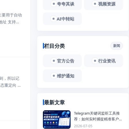
夸夸其谈
视频资源
上主要用于自动
AI中转站
6地址 支持宝
栏目分类
新闻
官方公告
行业资讯
维护通知
则，所以记
静态重定向 静
最新文章
Telegram关键词监听工具推
荐：如何实时捕捉精准客户，
提高获客效率？
2026-07-05