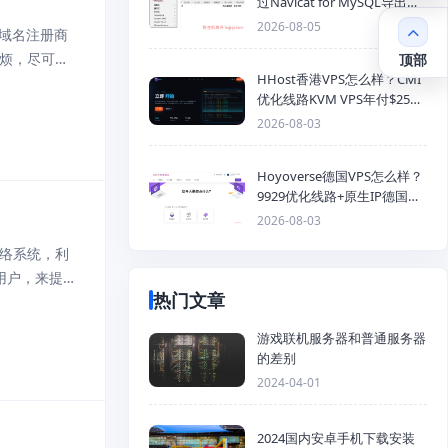
过Navicat for MySQL导出
Mysql数据库为SQL格式备份
2026-08-05
外域名注册商
文件
较麻烦，尽可能
顶部
HHost香港VPS怎么样？CMI
优化线路KVM VPS年付$25
起，4GB内存优惠套餐
2026-08-03
Hoyoverse德国VPS怎么样？
9929优化线路+原生IP德国
KVM VPS推荐
2026-08-03
脑网络系统，利
用户，来提供
热门文章
游戏联机服务器和普通服务器
的差别
2024-04-01
2024国内安卓手机下载安装