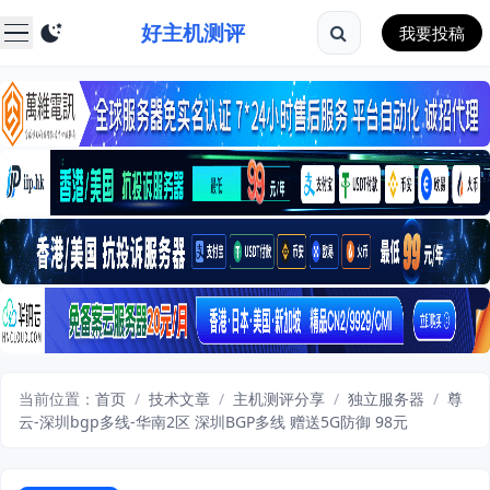
好主机测评
我要投稿
当前位置：
首页
/
技术文章
/
主机测评分享
/
独立服务器
/
尊
云-深圳bgp多线-华南2区 深圳BGP多线 赠送5G防御 98元