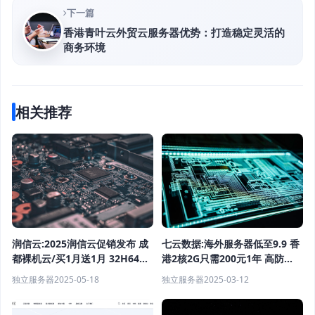
下一篇
香港青叶云外贸云服务器优势：打造稳定灵活的
商务环境
相关推荐
润信云:2025润信云促销发布 成
七云数据:海外服务器低至9.9 香
都裸机云/买1月送1月 32H64G
港2核2G只需200元1年 高防
仅需199
600G物理机240月 DV证书20一
独立服务器
2025-05-18
独立服务器
2025-03-12
年