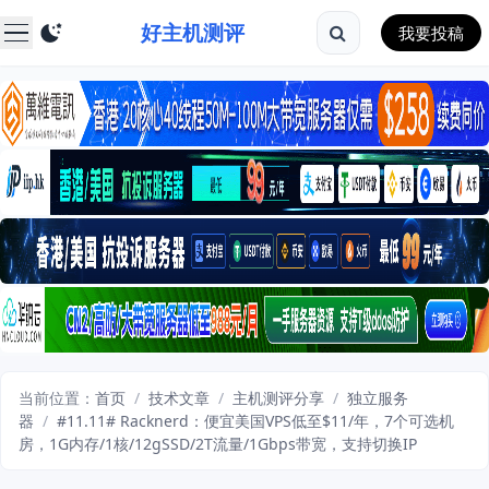
好主机测评
我要投稿
当前位置：
首页
/
技术文章
/
主机测评分享
/
独立服务
器
/
#11.11# Racknerd：便宜美国VPS低至$11/年，7个可选机
房，1G内存/1核/12gSSD/2T流量/1Gbps带宽，支持切换IP