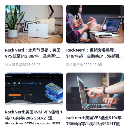
RackNerd：促销套餐整理，
RackNerd：龙舟节促销，美国
$10/年起，自助换IP，洛杉矶/
VPS低至$12.88/年，圣何塞\西
圣何塞/西雅图/纽约等多机房
雅图\阿什本\纽约机房
独立服务器
2023-12-05
独立服务器
2024-06-06
RackNerd:美国KVM VPS促销 1
racknerd:美国VPS低至$10/年
核/1G内存/20G SSD/2T流
768M内存/1核/13gSSD/1T流量
量/1Gbps 低至$10.96/年 美国