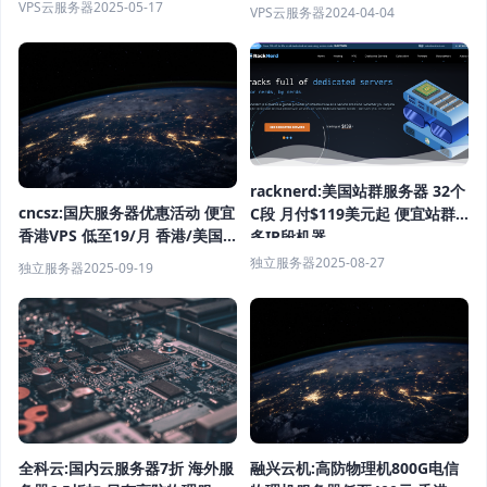
多机房可选
七大机房可选 支持自主更换IP
VPS云服务器
2025-05-17
VPS云服务器
2024-04-04
racknerd:美国站群服务器 32个
cncsz:国庆服务器优惠活动 便宜
C段 月付$119美元起 便宜站群
香港VPS 低至19/月 香港/美国
多IP段机器
站群服务器首月半价 物理机
独立服务器
2025-08-27
独立服务器
2025-09-19
399/月起
融兴云机:高防物理机800G电信
全科云:国内云服务器7折 海外服