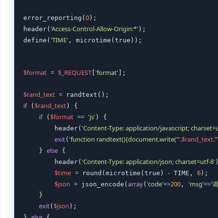
0
error_reporting(
);

'Access-Control-Allow-Origin:*'
header(
);

'TIME'
define(
, microtime(true));

$format
=
$_REQUEST
'format'
[
];

$rand_text
=
if
$rand_text
 (
) {

if
$format
==
'js'
 (
) {

'Content-Type: application/javascript; charset=u
        header(
exit
'function randtext(){document.write("'
.
$rand_text
.
'
(
else
    } 
 {

'Content-Type: application/json; charset=utf-8'
        header(
)
$time
=
-
6
 round(microtime(true) 
 TIME, 
);

$json
=
array
'code'
=>
200
'msg'
=>
'
 json_encode(
(
, 
    }

exit
$json
(
);

else
} 
 {
