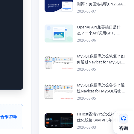
测评：美国洛杉矶CN2 GIA三
网优化线路性能测试
2026-08-07
OpenAI API兼容接口是什
么？一个API调用GPT、
Claude、Gemini、DeepSeek
2026-08-06
多模型
MySQL数据库怎么恢复？如
何通过Navicat for MySQL导
入SQL备份文件
2026-08-05
MySQL数据库怎么备份？通
过Navicat for MySQL导出
Mysql数据库为SQL格式备份
2026-08-05
文件
HHost香港VPS怎么样？CMI
合作咨询
优化线路KVM VPS年付$25
起，4GB内存优惠套餐
2026-08-03
咨询