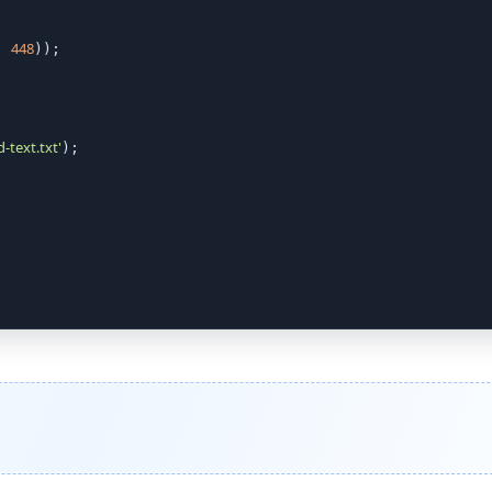
448
, 
));

d-text.txt'
);
