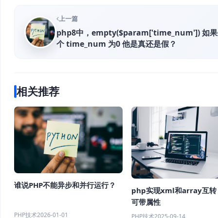
上一篇
php8中，empty($param['time_num']) 如
个 time_num 为0 他是真还是假？
相关推荐
谁说PHP不能异步和并行运行？
php实现xml和array互转 
可带属性
PHP技术
2026-01-01
PHP技术
2025-09-14