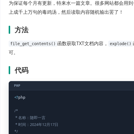
为保证每个月有更新，特来水一篇文章。很多网站都会用到
上成千上万句的毒鸡汤，然后读取内容随机输出罢了！
方法
函数获取TXT文档内容，
file_get_contents()
explode()
可。
代码
<
?
php

/*

 * 名称：随即一言

 * 时间：2024年12月17日

*/