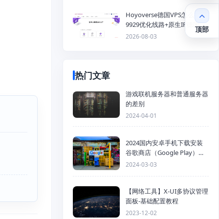
Hoyoverse德国VPS怎么样？
9929优化线路+原生IP德国
顶部
KVM VPS推荐
2026-08-03
热门文章
游戏联机服务器和普通服务器
的差别
2024-04-01
2024国内安卓手机下载安装
谷歌商店（Google Play）详
细步骤
2024-03-03
【网络工具】X-UI多协议管理
面板-基础配置教程
2023-12-02