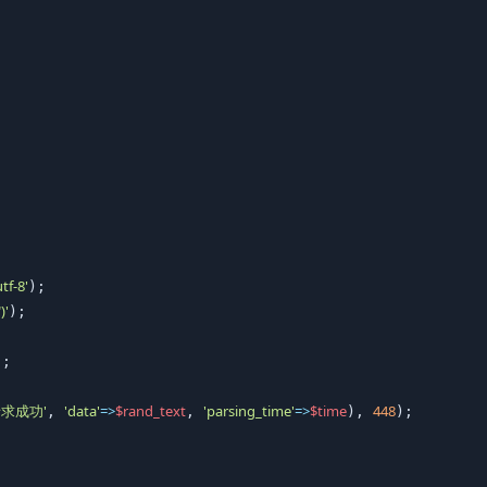
tf-8'
);

")'
);

;

请求成功'
'data'
=>
$rand_text
'parsing_time'
=>
$time
448
, 
, 
), 
);
