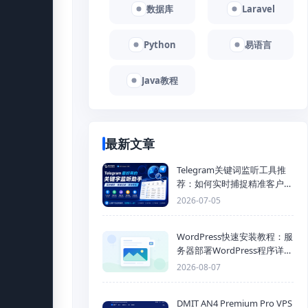
数据库
Laravel
Python
易语言
Java教程
最新文章
Telegram关键词监听工具推
荐：如何实时捕捉精准客户，
提高获客效率？
2026-07-05
WordPress快速安装教程：服
务器部署WordPress程序详细
步骤
2026-08-07
DMIT AN4 Premium Pro VPS