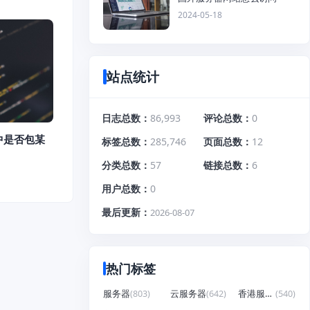
2024-05-18
站点统计
日志总数
86,993
评论总数
0
中是否包某
标签总数
285,746
页面总数
12
分类总数
57
链接总数
6
用户总数
0
最后更新
2026-08-07
热门标签
服务器
(803)
云服务器
(642)
香港服务器
(540)