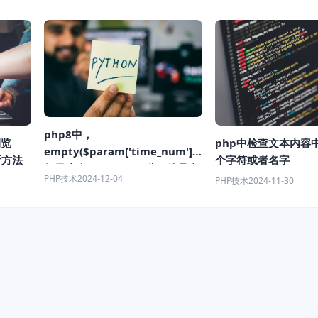
!== expression" instead)
php8中，
浏览
php中检查文本内容
empty($param['time_num'])
断方法
个字符或者名字
如果这个 time_num 为0 他是真
PHP技术
2024-12-04
PHP技术
2024-11-30
还是假？