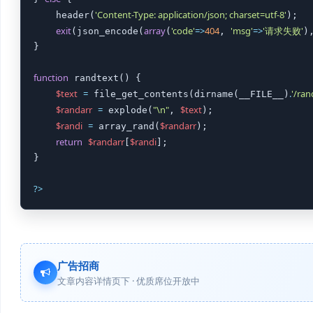
'Content-Type: application/json; charset=utf-8'
    header(
);

exit
array
'code'
=>
404
'msg'
=>
'请求失败'
(json_encode(
(
, 
)
}

function
 randtext() {

$text
=
.
'/ran
 file_get_contents(dirname(__FILE__)
$randarr
=
"\n"
$text
 explode(
, 
);

$randi
=
$randarr
 array_rand(
);

return
$randarr
$randi
[
];

}

?
>
广告招商
文章内容详情页下 · 优质席位开放中