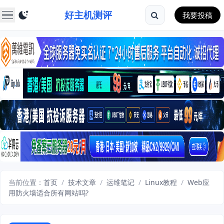
好主机测评
我要投稿
当前位置：
首页
/
技术文章
/
运维笔记
/
Linux教程
/
Web应
用防火墙适合所有网站吗?