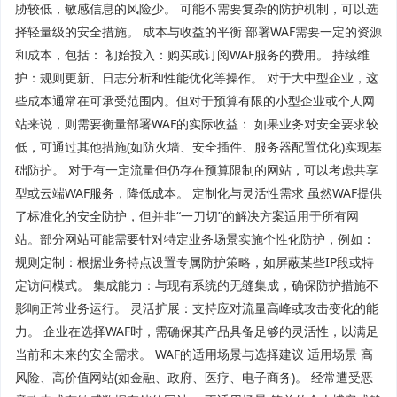
胁较低，敏感信息的风险少。 可能不需要复杂的防护机制，可以选
择轻量级的安全措施。 成本与收益的平衡 部署WAF需要一定的资源
和成本，包括： 初始投入：购买或订阅WAF服务的费用。 持续维
护：规则更新、日志分析和性能优化等操作。 对于大中型企业，这
些成本通常在可承受范围内。但对于预算有限的小型企业或个人网
站来说，则需要衡量部署WAF的实际收益： 如果业务对安全要求较
低，可通过其他措施(如防火墙、安全插件、服务器配置优化)实现基
础防护。 对于有一定流量但仍存在预算限制的网站，可以考虑共享
型或云端WAF服务，降低成本。 定制化与灵活性需求 虽然WAF提供
了标准化的安全防护，但并非“一刀切”的解决方案适用于所有网
站。部分网站可能需要针对特定业务场景实施个性化防护，例如：
规则定制：根据业务特点设置专属防护策略，如屏蔽某些IP段或特
定访问模式。 集成能力：与现有系统的无缝集成，确保防护措施不
影响正常业务运行。 灵活扩展：支持应对流量高峰或攻击变化的能
力。 企业在选择WAF时，需确保其产品具备足够的灵活性，以满足
当前和未来的安全需求。 WAF的适用场景与选择建议 适用场景 高
风险、高价值网站(如金融、政府、医疗、电子商务)。 经常遭受恶