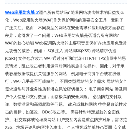
Web应用防火墙
适合所有网站吗? 随着网络攻击技术的日益复杂
化，Web应用防火墙(WAF)作为保护网站的重要安全工具，受到了
广泛关注。然而，不同类型的网站在安全需求和应用场景方面存在
差异，这引发了一个问题：Web应用防火墙是否适合所有网站?
WAF的核心功能 Web应用防火墙的主要职责是保护Web应用免受常
见攻击的威胁，例如： SQL注入 跨站脚本(XSS) 跨站请求伪造
(CSRF) 文件包含攻击 WAF通过分析和过滤HTTP/HTTPS流量中的恶
意请求，阻止攻击者利用漏洞对网站实施非法操作。因此，对于承
载敏感数据或提供关键服务的网站，例如电子商务平台或在线银
行，WAF几乎是不可或缺的。 不同类型网站的安全需求 网站的安全
需求通常与其业务性质和潜在风险密切相关： 电子商务网站 涉及用
户个人信息和支付数据，面临极高的安全风险。 必须防范支付欺
诈、数据泄露和高频爬取等问题。 政府或机构网站 往往是政治性攻
击的目标，如篡改、DDoS攻击等。 需要针对特定威胁的全面保
护。 社交媒体或论坛类网站 用户交互内容是重点防护对象，需防范
XSS、垃圾评论和内容注入攻击。 个人博客或简单静态页面 安全威