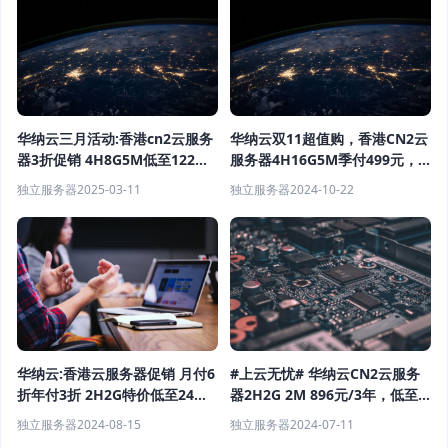
华纳云三月活动:香港cn2云服务
华纳云双11超值购，香港CN2云
器3折促销 4H8G5M低至122元/
服务器4H16G5M季付499元，
月 稳定高性价比
续费同价
独立服务器
2025-03-11
独立服务器
2024-10-22
华纳云:香港云服务器促销 月付6
#上云无忧# 华纳云CN2云服务
折年付3折 2H2G特价低至24元/
器2H2G 2M 896元/3年，低至
月
24元/月，续费同价
独立服务器
2024-08-15
独立服务器
2024-07-11