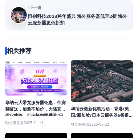
下一篇
恒创科技2023跨年盛典 海外服务器低至2折 海外
云服务器更低折扣
相关推荐
华纳云大带宽服务器钜惠：带宽
华纳云最新优惠活动：香港/美
翻倍送，加量不加价，大陆直连
国/新加坡/日本云服务器6折促
优化线路，可选择中国香港/日
销，续费同价，解锁奈
本机房，终身同价续费不涨
独立服务器
2025-11-11
独立服务器
2025-08-22
飞/Disney+