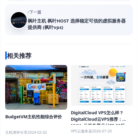
下一篇
枫叶主机 枫叶HOST 选择稳定可信的虚拟服务器
提供商 (枫叶vps)
相关推荐
DigitalCloud VPS怎么样？
BudgetVM主机性能综合评价
DigitalCloud云VPS推荐：
NVMe云服务器月付$3.99起，
VPS云服务器
2026-07-20
不限流量高性价比
主机测评分享
2024-02-02