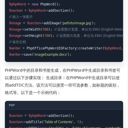
$phpWord
=
new
$section
=
$phpWord
->
// 插入一张图片
$image
=
$section
->
'path/to/image.jpg'
addImage(
$image
->
100
// 设置图片宽度，单位为 EMU (English Metric Un
setWidth(
); 
$image
->
100
// 设置图片高度，单位为 EMU (English Metric U
setHeight(
); 
// 保存文档
$writer
=
::
$phpWord
'
 PhpOfficePhpWordIOFactory
createWriter(
, 
$writer
->
'imageExample.docx'
save(
);
PHPWord中的目录和书签生成，在PHPWord中生成目录和书签可
以通过以下步骤实现： 生成目录：在PHPWord中生成目录可以使
用addTOC方法。该方法可以接受一些可选参数，如标题的级别，
格式等。以下是一个示例代码：
$section
=
$phpWord
->
$section
->
'Table of Contents'
1
addTitle(
, 