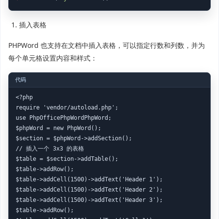
插入表格
PHPWord 也支持在文档中插入表格，可以指定行数和列数，并为
每个单元格设置内容和样式：
<?php

require 'vendor/autoload.php';

use PhpOfficePhpWordPhpWord;

$phpWord = new PhpWord();

$section = $phpWord->addSection();

// 插入一个 3x3 的表格

$table = $section->addTable();

$table->addRow();

$table->addCell(1500)->addText('Header 1');

$table->addCell(1500)->addText('Header 2');

$table->addCell(1500)->addText('Header 3');

$table->addRow();
