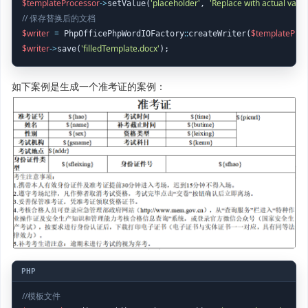
$templateProcessor
->
'placeholder'
'Replace with actual value
setValue(
, 
// 保存替换后的文档
$writer
=
::
$templateProc
 PhpOfficePhpWordIOFactory
createWriter(
$writer
->
'filledTemplate.docx'
save(
);
如下案例是生成一个准考证的案例：
//模板文件