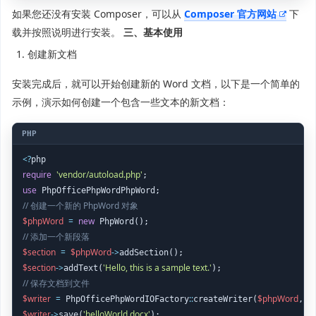
如果您还没有安装 Composer，可以从
Composer 官方网站
下
载并按照说明进行安装。
三、基本使用
创建新文档
安装完成后，就可以开始创建新的 Word 文档，以下是一个简单的
示例，演示如何创建一个包含一些文本的新文档：
<
?
require
'vendor/autoload.php'
use
// 创建一个新的 PhpWord 对象
$phpWord
=
new
// 添加一个新段落
$section
=
$phpWord
->
$section
->
'Hello, this is a sample text.'
addText(
// 保存文档到文件
$writer
=
::
$phpWord
'
 PhpOfficePhpWordIOFactory
createWriter(
, 
$writer
->
'helloWorld.docx'
save(
);