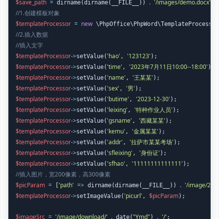
$save_path
=
.
'/images/demo.docx'
 dirname(dirname(__FILE__)) 
//1.创建模板对象
$templateProcessor
=
new
 \PhpOffice\PhpWord\TemplateProcessor
//2.插入数据
//插入文字
$templateProcessor
->
'hao'
'123123'
setValue(
, 
$templateProcessor
->
'time'
'2023年7月11日10:00--18:00'
setValue(
, 
$templateProcessor
->
'name'
'王某某'
setValue(
, 
$templateProcessor
->
'sex'
'男'
setValue(
, 
$templateProcessor
->
'butime'
'2023-12-30'
setValue(
, 
$templateProcessor
->
'leixing'
'特种作业人员'
setValue(
, 
$templateProcessor
->
'gsname'
'西藏某某'
setValue(
, 
$templateProcessor
->
'kemu'
'金属某某'
setValue(
, 
$templateProcessor
->
'addr'
'拉萨市某某考场'
setValue(
, 
$templateProcessor
->
'sfleixing'
'身份证'
setValue(
, 
$templateProcessor
->
'sfhao'
'11111111111111'
setValue(
, 
//插入图片，宽200像素，高300像素
$picParam
=
'path'
=>
.
'/image/20
 [
 dirname(dirname(__FILE__)) 
$templateProcessor
->
'picurl'
$picParam
setImageValue(
, 
);

$imageSrc
=
'/image/download/'
.
"Ymd"
.
'/'
 date(
) 