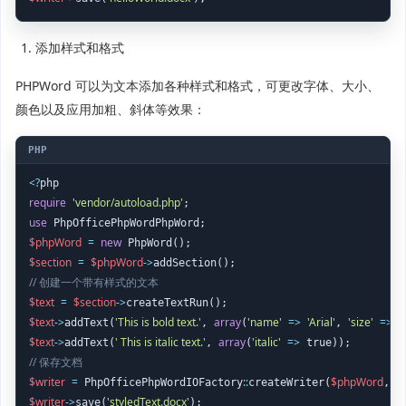
添加样式和格式
PHPWord 可以为文本添加各种样式和格式，可更改字体、大小、
颜色以及应用加粗、斜体等效果：
<
?
require
'vendor/autoload.php'
use
$phpWord
=
new
$section
=
$phpWord
->
// 创建一个带有样式的文本
$text
=
$section
->
$text
->
'This is bold text.'
array
'name'
=>
'Arial'
'size'
=>
1
addText(
, 
(
, 
$text
->
' This is italic text.'
array
'italic'
=>
addText(
, 
(
// 保存文档
$writer
=
::
$phpWord
'
 PhpOfficePhpWordIOFactory
createWriter(
, 
$writer
->
'styledText.docx'
save(
);