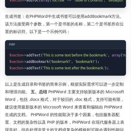
$section
->
array
'tocTitle'
=>
'Table of Contents'
'setdepth'
=>
addTOC(
(
, 
生成书签：在PHPWord中生成书签可以使用addBookmark方法。
该方法接受两个参数，第一个是书签的名称，第二个是书签所在位
置的标识符。以下是一个示例代码：
$section
->
'This is some text before the bookmark.'
array
'nam
addText(
, 
(
$section
->
'bookmark1'
'bookmark1'
addBookmark(
, 
$section
->
'This is some text after the bookmark.'
addText(
以上是生成目录和书签的简单示例，根据实际需求可以进一步定制
和增强功能。
五、总结
PHPWord 主要支持较新版本的 Microsoft
Word，包括 .docx 格式，对于较旧的 .doc 格式，支持可能有限，
建议使用最新版本的 Microsoft Word 来查看和编辑由 PHPWord
生成的文档。 PHPWord 的性能取决于多个因素，包括服务器配
置、文档的复杂性以及 PHP 的版本，PHPWord 在现代服务器上表
现良好，但在处理非常大的文档或复杂的模板时可能会遇到性能问