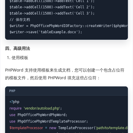
$table->addCell(1500)->addText('Cell 1');

$table->addCell(1500)->addText('Cell 2');

$table->addCell(1500)->addText('Cell 3');

// 保存文档

$writer = PhpOfficePhpWordIOFactory::createWriter($phpWord, 
四、高级用法
使用模板
PHPWord 支持使用模板来生成文档，您可以创建一个包含占位符
的模板文件，然后使用 PHPWord 填充这些占位符：
<
?
require
'vendor/autoload.php'
use
use
$templateProcessor
=
new
'path/to/template.docx
 TemplateProcessor(