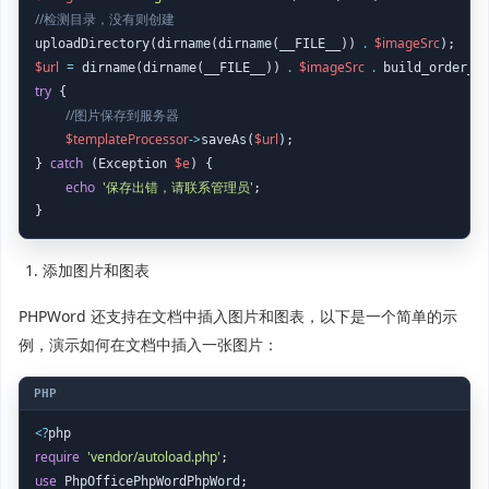
//检测目录，没有则创建
.
$imageSrc
uploadDirectory(dirname(dirname(__FILE__)) 
$url
=
.
$imageSrc
.
 dirname(dirname(__FILE__)) 
 build_order_n
try
 {

//图片保存到服务器
$templateProcessor
->
$url
saveAs(
);

catch
$e
} 
 (Exception 
) {

echo
'保存出错，请联系管理员'
;

}
添加图片和图表
PHPWord 还支持在文档中插入图片和图表，以下是一个简单的示
例，演示如何在文档中插入一张图片：
<
?
require
'vendor/autoload.php'
use