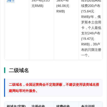
.ru
39卢布(3.05
589卢布
转到其他网站
元RMB)
(46.06元
续费200卢布
RMB)
(15.64元
RMB)/年，俄
罗斯本土信用
卡，个人最低
支付249卢布
(19.47元
RMB)，39卢
布的只限注册
一个。
二级域名
二级域名，全国运营商会不定期屏蔽，不建议使用该类域名搭
建网站等对外服务。
根域名(官网)
注册价格
续费价格
备注说明