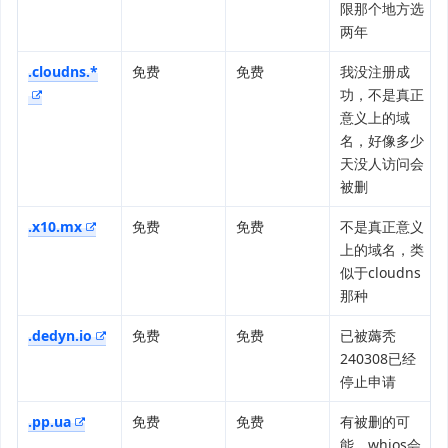
限那个地方选
两年
.cloudns.*
免费
免费
我没注册成
功，不是真正
意义上的域
名，好像多少
天没人访问会
被删
.x10.mx
免费
免费
不是真正意义
上的域名，类
似于cloudns
那种
.dedyn.io
免费
免费
已被薅秃
240308已经
停止申请
.pp.ua
免费
免费
有被删的可
能，whios会