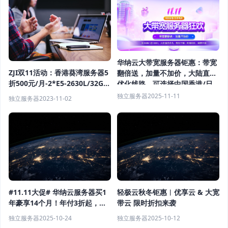
华纳云大带宽服务器钜惠：带宽
ZJI双11活动：香港葵湾服务器5
翻倍送，加量不加价，大陆直连
折500元/月-2*E5-2630L/32G内
优化线路，可选择中国香港/日
存/1TB SSD/20M带宽
本机房，终身同价续费不涨
独立服务器
2025-11-11
独立服务器
2023-11-02
#11.11大促# 华纳云服务器买1
轻极云秋冬钜惠︱优享云 & 大宽
年豪享14个月！年付3折起，入
带云 限时折扣来袭
门款仅需17元/月，全球热门节
独立服务器
2025-10-24
独立服务器
2025-10-12
点畅联!