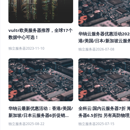
vultr欧美服务器推荐，全球17个
华纳云服务器优惠活动202
数据中心可选！
港/美国/日本/新加坡云服
价租用，CN2优化线路低
独立服务器
2023-11-10
独立服务器
2026-07-08
华纳云最新优惠活动：香港/美国/
全科云:国内云服务器7折 
新加坡/日本云服务器6折促销，
务器6.5折扣 另有高防物
续费同价，解锁奈飞/Disney+
香港服务器
独立服务器
2025-08-22
独立服务器
2025-07-15