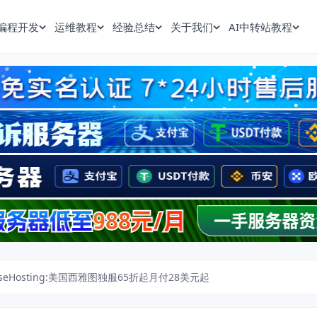
编程开发
运维教程
经验总结
关于我们
AI中转站教程
riseHosting:美国西雅图独服65折起月付28美元起