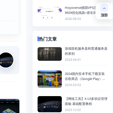
Hoyoverse德国VPS怎么样？
9929优化线路+原生IP德国
顶部
KVM VPS推荐
2026-08-03
热门文章
游戏联机服务器和普通服务器
的差别
2024-04-01
2024国内安卓手机下载安装
谷歌商店（Google Play）详
细步骤
2024-03-03
【网络工具】X-UI多协议管理
面板-基础配置教程
2023-12-02