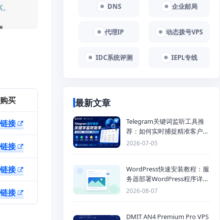
DNS
企业邮局
代理IP
动态拨号VPS
IDC系统评测
IEPL专线
购买
最新文章
Telegram关键词监听工具推
链接
荐：如何实时捕捉精准客户，
提高获客效率？
2026-07-05
链接
链接
WordPress快速安装教程：服
务器部署WordPress程序详细
步骤
2026-08-07
链接
DMIT AN4 Premium Pro VPS