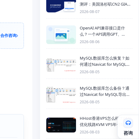
测评：美国洛杉矶CN2 GIA三
网优化线路性能测试
2026-08-07
OpenAI API兼容接口是什
么？一个API调用GPT、
合作咨询
Claude、Gemini、DeepSeek
2026-08-06
多模型
MySQL数据库怎么恢复？如
何通过Navicat for MySQL导
入SQL备份文件
2026-08-05
MySQL数据库怎么备份？通
过Navicat for MySQL导出
Mysql数据库为SQL格式备份
2026-08-05
文件
HHost香港VPS怎么样？CMI
优化线路KVM VPS年付$25
起，4GB内存优惠套餐
2026-08-03
咨询