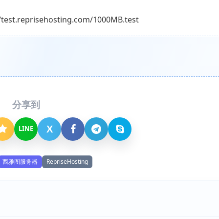
reprisehosting.com/1000MB.test
分享到
X
LINE
西雅图服务器
RepriseHosting