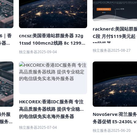
racknerd:美国站群
cncsz:美国香港站群服务器 32g
6｜香
C段 月付$119美元
1tssd 100mcn2线路 8c 1299/
务器低
IP段机器
月首月 续费同价
延迟
独立服务器
2025-08-27
独立服务器
2025-09-04
HKCOREX:香港IDC服务商 专注
高品质服务器线路 提供专业稳定
NovoServe:荷兰服
海外服
的电信级免实名海外服务器
务器促销 E5-2430L v
理服务器
独立服务器
2025-07-04
独立服务器
2025-06-20