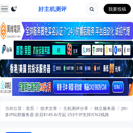
好主机测评
我要投稿
当前位置：
首页
/
技术文章
/
主机测评分享
/
独立服务器
/
Jtti:
多IP站群服务器 折后$145.6/月起 253个IP支持/CN2线路