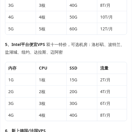
3G
3核
40G
8T/月
4G
4核
50G
10T/月
5G
5核
60G
12T/月
5、Intel平台便宜VPS
双十一特价，可选机房：洛杉矶、波特兰、
盐湖城、纽约、达拉斯、迈阿密
内存
CPU
SSD
流量
1G
1核
15G
2T/月
2G
2核
20G
4T/月
3G
3核
30G
6T/月
4G
4核
40G
8T/月
6、新上德国/法国VPS