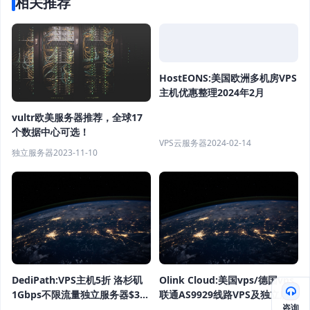
相关推荐
HostEONS:美国欧洲多机房VPS
主机优惠整理2024年2月
vultr欧美服务器推荐，全球17
个数据中心可选！
VPS云服务器
2024-02-14
独立服务器
2023-11-10
DediPath:VPS主机5折 洛杉矶
Olink Cloud:美国vps/德国vps
1Gbps不限流量独立服务器$39/
联通AS9929线路VPS及独立服
咨询
月起
务器终身6折