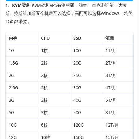
1、KVM架构
KVM架构VPS有洛杉矶、纽约、杰克逊维尔、达拉
斯、拉斯维加斯五个机房可以选择，高配可以选择Windows，均为
1Gbps带宽。
内存
CPU
SSD
流量
1G
1核
10G
1T/月
1.5G
2核
20G
2T/月
2G
2核
25G
3T/月
2.5G
2核
30G
4T/月
3G
3核
40G
5T/月
5G
3核
50G
8T/月
10G
6核
120G
12T/月
12G
10核
150G
15T/月