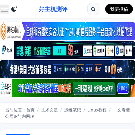
好主机测评
我要投稿
当前位置：
首页
/
技术文章
/
运维笔记
/
Linux教程
/
一文看懂
公网IP与内网IP