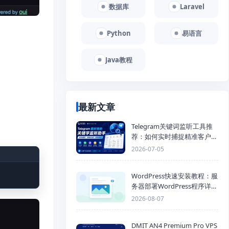
数据库
Laravel
Python
易语言
Java教程
最新文章
Telegram关键词监听工具推
荐：如何实时捕捉精准客户，
提高获客效率？
2026-07-05
WordPress快速安装教程：服
务器部署WordPress程序详细
步骤
2026-08-07
DMIT AN4 Premium Pro VPS