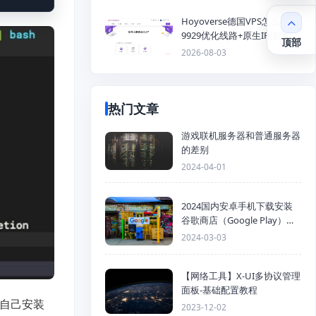
Hoyoverse德国VPS怎么样？
9929优化线路+原生IP德国
顶部
KVM VPS推荐
2026-08-03
热门文章
游戏联机服务器和普通服务器
的差别
2024-04-01
2024国内安卓手机下载安装
谷歌商店（Google Play）详
细步骤
2024-03-03
【网络工具】X-UI多协议管理
面板-基础配置教程
你们自己安装
2023-12-02