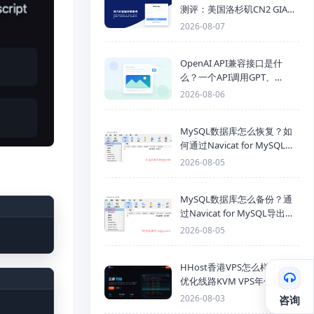
测评：美国洛杉矶CN2 GIA三
网优化线路性能测试
2026-08-07
OpenAI API兼容接口是什
么？一个API调用GPT、
Claude、Gemini、DeepSeek
2026-08-06
多模型
MySQL数据库怎么恢复？如
何通过Navicat for MySQL导
入SQL备份文件
2026-08-05
MySQL数据库怎么备份？通
过Navicat for MySQL导出
Mysql数据库为SQL格式备份
2026-08-05
文件
HHost香港VPS怎么样？CMI
优化线路KVM VPS年付$25
起，4GB内存优惠套餐
2026-08-03
咨询