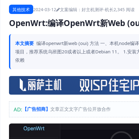
其他技术
2024-03-12
文案编辑：好主机测评-机长
2,345 阅读
OpenWrt:编译OpenWrt新Web (
本文摘要
编译openwrt新web (oui) 方法 一、本机n
项目，推荐系统乌班图20或者以上或者Debian 11。 1.安装方便管理
依赖
AD:
【广告招商】
文章正文文字广告位开放合作