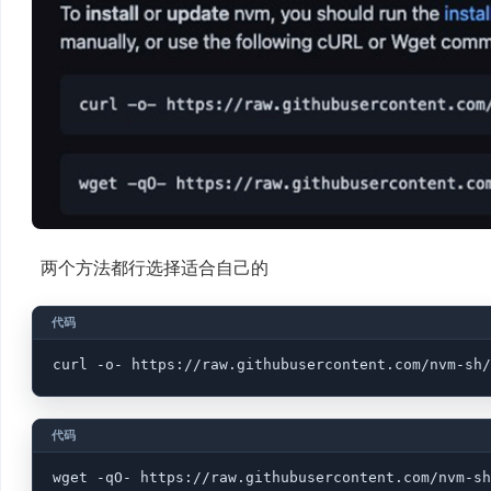
两个方法都行选择适合自己的
curl -o- https://raw.githubusercontent.com/nvm-sh/
wget -qO- https://raw.githubusercontent.com/nvm-sh