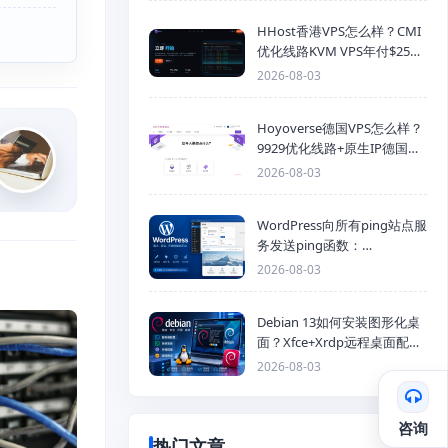
HHost香港VPS怎么样？CMI
优化线路KVM VPS年付$25
起，4GB内存优惠套餐
2026-08-03
Hoyoverse德国VPS怎么样？
9929优化线路+原生IP德国
KVM VPS推荐
2026-08-03
WordPress向所有ping站点服
务发送ping函数：
generic_ping
2026-08-03
Debian 13如何安装图形化桌
面？Xfce+Xrdp远程桌面配置
教程
2026-08-03
咨询
热门文章