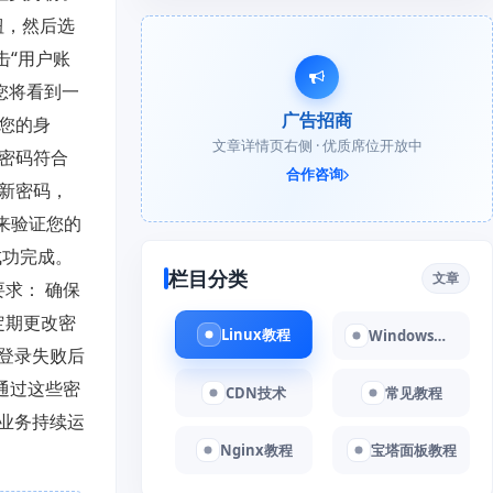
钮，然后选
击“用户账
您将看到一
广告招商
证您的身
文章详情页右侧 · 优质席位开放中
保密码符合
合作咨询
的新密码，
其来验证您的
成功完成。
栏目分类
文章
求： 确保
定期更改密
Linux教程
Windows教程
次登录失败后
通过这些密
CDN技术
常见教程
业务持续运
Nginx教程
宝塔面板教程