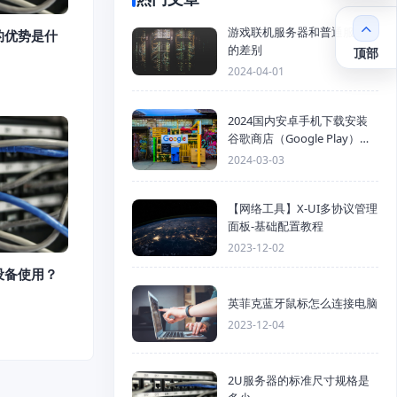
游戏联机服务器和普通服务器
的优势是什
的差别
顶部
2024-04-01
2024国内安卓手机下载安装
谷歌商店（Google Play）详
细步骤
2024-03-03
【网络工具】X-UI多协议管理
面板-基础配置教程
2023-12-02
设备使用？
英菲克蓝牙鼠标怎么连接电脑
2023-12-04
2U服务器的标准尺寸规格是