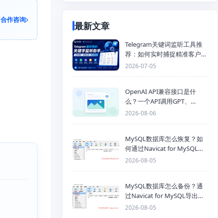
合作咨询
最新文章
Telegram关键词监听工具推
荐：如何实时捕捉精准客户，
提高获客效率？
2026-07-05
OpenAI API兼容接口是什
么？一个API调用GPT、
Claude、Gemini、DeepSeek
2026-08-06
多模型
MySQL数据库怎么恢复？如
何通过Navicat for MySQL导
入SQL备份文件
2026-08-05
MySQL数据库怎么备份？通
过Navicat for MySQL导出
Mysql数据库为SQL格式备份
2026-08-05
文件