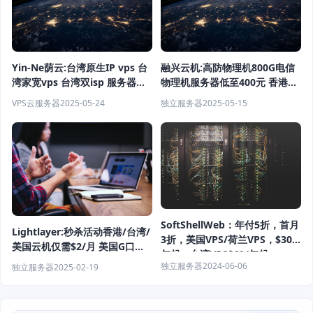
Yin-Ne荫云:台湾原生IP vps 台
融兴云机:高防物理机800G电信
湾家宽vps 台湾双isp 服务器测
物理机服务器低至400元 香港云
评活动
服务器低至15元每月
VPS云服务器
2025-05-24
独立服务器
2025-05-15
SoftShellWeb：年付5折，首月
Lightlayer:秒杀活动香港/台湾/
3折，美国VPS/荷兰VPS，$30/
美国云机仅需$2/月 美国G口服
年起；台湾VPS$60/年起
务器$29.9/年
独立服务器
2024-06-06
独立服务器
2025-02-19