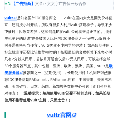
AD:
【广告招商】
文章正文文字广告位开放合作
vultr
是知名国外IDC服务商之一，vultr在国内大火是因为价格便
宜，还能按小时开机，所以有很多人利用vultr搭建梯子，导致不少
IP被封！因政策差异，这些问题IP在vultr公司看来是正常的。用好
主机测评的话讲“也是被国人玩坏的IDC服务商之一”好在vultr按小
时开通价格相当便宜，vultr仍然不少同学的钟爱！ 如果短期使用，
好主机测评还是比较推荐vultr的！按照最低的套餐折算下来每小时
只有2分钱人民币，若按月开通也仅需17元人民币，可以选择全球
30个服务器节点，其中包括：亚洲、欧洲、澳洲、美国。vultr是
欧
美服务器
推荐商之一（短期使用），长期使用好主机测评强烈推
荐IDC服务商是RAKsmart，RAKsmart拥有：中国香港、美国洛杉
矶、美国硅谷、日本、韩国、新加坡等数据中心可选！而且价格相
对便宜！
（温馨提示：短期使用vultr还是不错的选择，如果长期
使用不推荐使用vultr主机，只因太贵！）
vultr官网