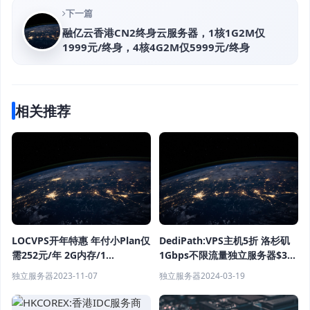
下一篇
融亿云香港CN2终身云服务器，1核1G2M仅
1999元/终身，4核4G2M仅5999元/终身
相关推荐
LOCVPS开年特惠 年付小Plan仅
DediPath:VPS主机5折 洛杉矶
需252元/年 2G内存/1
1Gbps不限流量独立服务器$39/
核/20gSSD/400G流量 香港VPS
月起
独立服务器
2023-11-07
独立服务器
2024-03-19
以及日本大阪VPS