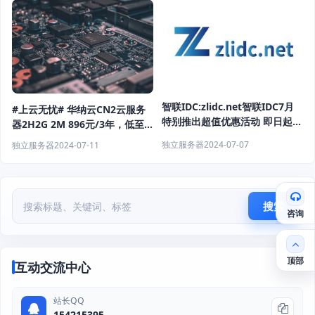
智联IDC:zlidc.net智联IDC7月
#上云无忧# 华纳云CN2云服务
特别推出超值优惠活动 即日起至
器2H2G 2M 896元/3年，低至
7月30日
24元/月，续费同价
独立服务器
2024-07-07
独立服务器
2024-07-11
搜索
咨询
顶部
互动交流中心
站长QQ
154215395