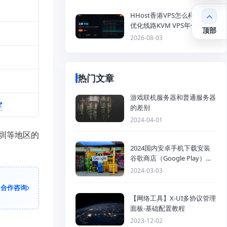
HHost香港VPS怎么样？CMI
优化线路KVM VPS年付$25
顶部
起，4GB内存优惠套餐
2026-08-03
热门文章
游戏联机服务器和普通服务器
的差别
2024-04-01
圳等地区的
2024国内安卓手机下载安装
谷歌商店（Google Play）详
细步骤
2024-03-03
合作咨询
【网络工具】X-UI多协议管理
面板-基础配置教程
2023-12-02