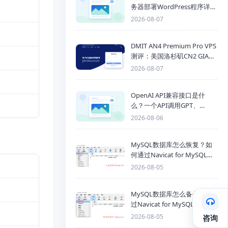
务器部署WordPress程序详细
步骤
2026-08-07
DMIT AN4 Premium Pro VPS
测评：美国洛杉矶CN2 GIA三
网优化线路性能测试
2026-08-07
OpenAI API兼容接口是什
么？一个API调用GPT、
Claude、Gemini、DeepSeek
2026-08-06
多模型
MySQL数据库怎么恢复？如
何通过Navicat for MySQL导
入SQL备份文件
2026-08-05
MySQL数据库怎么备份？通
过Navicat for MySQL导出
Mysql数据库为SQL格式备份
2026-08-05
咨询
文件