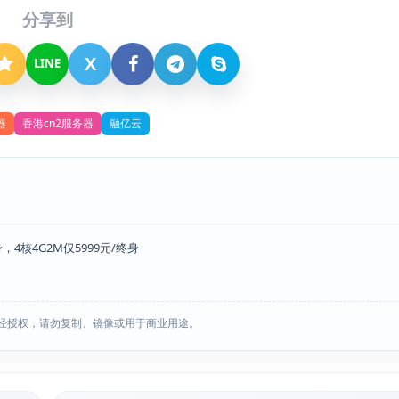
分享到
X
LINE
器
香港cn2服务器
融亿云
，4核4G2M仅5999元/终身
经授权，请勿复制、镜像或用于商业用途。