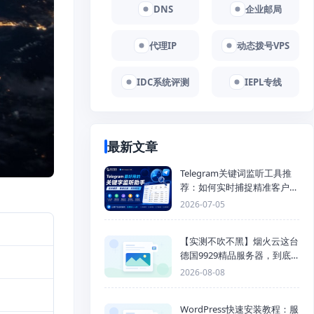
DNS
企业邮局
代理IP
动态拨号VPS
IDC系统评测
IEPL专线
最新文章
Telegram关键词监听工具推
荐：如何实时捕捉精准客户，
提高获客效率？
2026-07-05
【实测不吹不黑】烟火云这台
德国9929精品服务器，到底
能不能打？
2026-08-08
WordPress快速安装教程：服