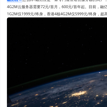
4G2M云服务器需要72元/首月，600元/首年起。目前
1G2M仅1999元/终身，香港4核4G2M仅5999元/终身