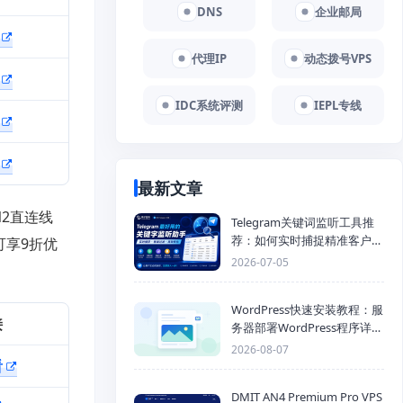
DNS
企业邮局
代理IP
动态拨号VPS
IDC系统评测
IEPL专线
最新文章
N2直连线
Telegram关键词监听工具推
荐：如何实时捕捉精准客户，
可享9折优
提高获客效率？
2026-07-05
WordPress快速安装教程：服
接
务器部署WordPress程序详细
步骤
2026-08-07
看
DMIT AN4 Premium Pro VPS