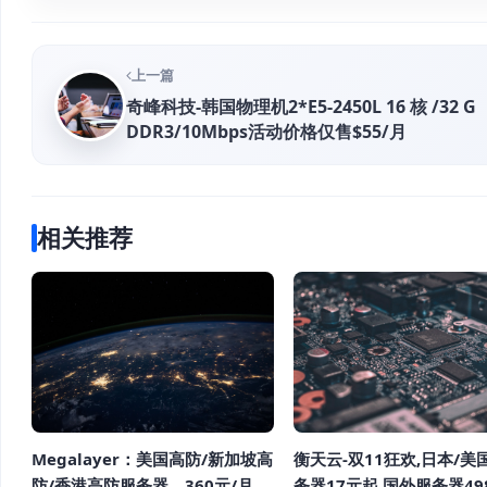
上一篇
奇峰科技-韩国物理机2*E5-2450L 16 核 /32 G
DDR3/10Mbps活动价格仅售$55/月
相关推荐
Megalayer：美国高防/新加坡高
衡天云-双11狂欢,日本/美
防/香港高防服务器，360元/月
务器17元起,国外服务器49