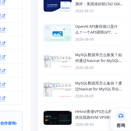
看
测评：美国洛杉矶CN2 GIA三
网优化线路性能测试
2026-08-07
看
OpenAI API兼容接口是什
看
么？一个API调用GPT、
Claude、Gemini、DeepSeek
2026-08-06
看
多模型
MySQL数据库怎么恢复？如
看
何通过Navicat for MySQL导
入SQL备份文件
2026-08-05
看
MySQL数据库怎么备份？通
看
过Navicat for MySQL导出
Mysql数据库为SQL格式备份
2026-08-05
看
文件
HHost香港VPS怎么样？CMI
优化线路KVM VPS年付$25
合作咨询
起，4GB内存优惠套餐
2026-08-03
咨询