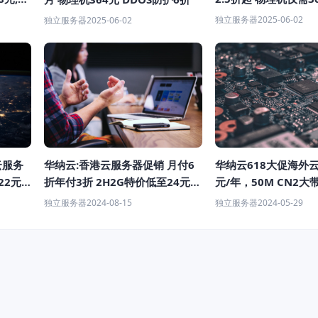
惠折扣
独立服务器
2025-06-02
独立服务器
2025-06-02
云服务
华纳云:香港云服务器促销 月付6
华纳云618大促海外云
22元/
折年付3折 2H2G特价低至24元/
元/年，50M CN2
月
988元/月，续费同价
独立服务器
2024-08-15
独立服务器
2024-05-29