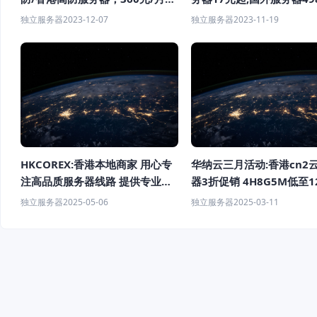
起；CN2 VPS，189元/年起
费同价
独立服务器
2023-12-07
独立服务器
2023-11-19
HKCOREX:香港本地商家 用心专
华纳云三月活动:香港cn2
注高品质服务器线路 提供专业稳
器3折促销 4H8G5M低至1
定的电信级服务
月 稳定高性价比
独立服务器
2025-05-06
独立服务器
2025-03-11