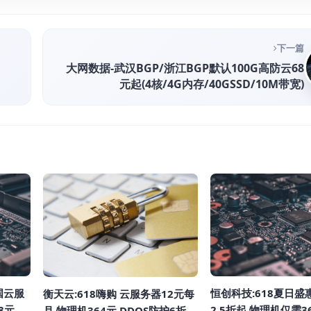
下一篇
大网数据-武汉BGP/浙江BGP默认100G高防云68
元起(4核/4G内存/40GSSD/10M带宽)
国云服
恒创科技:618夏日盛
衡天云:618嗨购 云服务器12元每
8元,续
2.5折起 物理机仅需3
月 物理机364元 DDOS防护6折