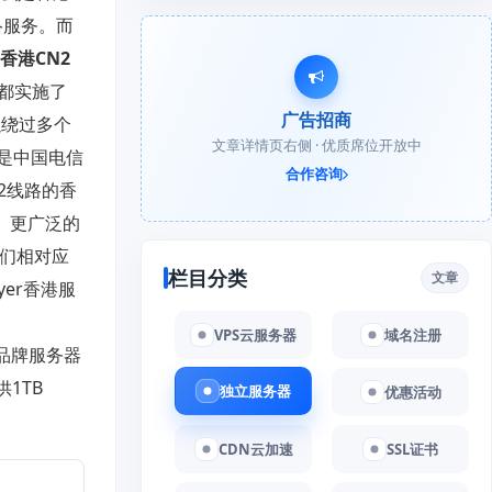
网络服务。而
香港CN2
网都实施了
广告招商
以绕过多个
文章详情页右侧 · 优质席位开放中
的是中国电信
合作咨询
2线路的香
、更广泛的
他们相对应
栏目分类
文章
yer香港服
VPS云服务器
域名注册
用品牌服务器
1TB
独立服务器
优惠活动
CDN云加速
SSL证书