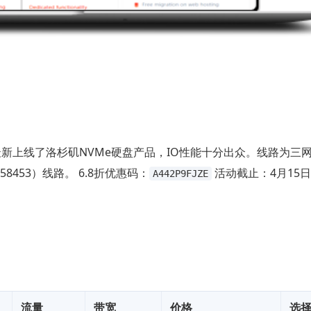
最新上线了洛杉矶NVMe硬盘产品，IO性能十分出众。线路为三
S58453）线路。 6.8折优惠码：
活动截止：4月15
A442P9FJZE
流量
带宽
价格
选