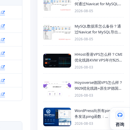
何通过Navicat for MySQL导
入SQL备份文件
2026-08-05
择
择
MySQL数据库怎么备份？通
过Navicat for MySQL导出
Mysql数据库为SQL格式备份
择
2026-08-05
文件
择
HHost香港VPS怎么样？CMI
优化线路KVM VPS年付$25
起，4GB内存优惠套餐
择
2026-08-03
择
Hoyoverse德国VPS怎么样？
9929优化线路+原生IP德国
择
KVM VPS推荐
2026-08-03
WordPress向所有ping站点服
务发送ping函数：
generic_ping
2026-08-03
咨询