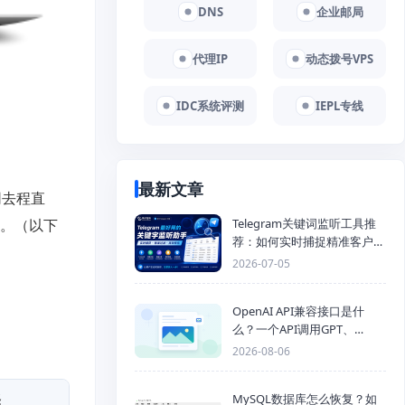
DNS
企业邮局
代理IP
动态拨号VPS
IDC系统评测
IEPL专线
最新文章
网去程直
Telegram关键词监听工具推
日。（以下
荐：如何实时捕捉精准客户，
提高获客效率？
2026-07-05
OpenAI API兼容接口是什
么？一个API调用GPT、
Claude、Gemini、DeepSeek
2026-08-06
多模型
MySQL数据库怎么恢复？如
择