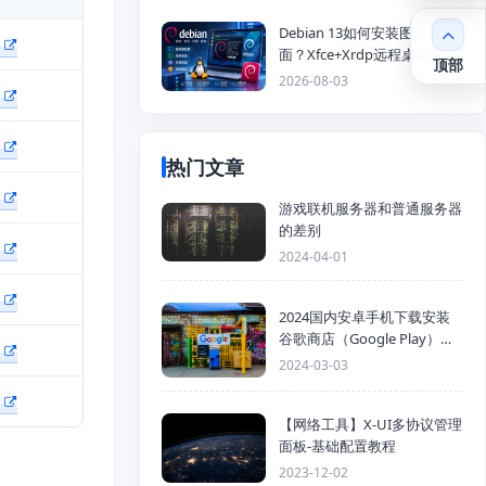
Debian 13如何安装图形化桌
面？Xfce+Xrdp远程桌面配置
顶部
教程
2026-08-03
热门文章
游戏联机服务器和普通服务器
的差别
2024-04-01
2024国内安卓手机下载安装
谷歌商店（Google Play）详
细步骤
2024-03-03
【网络工具】X-UI多协议管理
面板-基础配置教程
2023-12-02