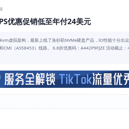
阅读
网络VPS优惠促销低至年付24美元
，基于kvm虚拟架构，最新上线了洛杉矶NVMe硬盘产品，IO性能十分出
CMI（AS58453）线路。 6.8折优惠码：A442P9FJZE 活动截止：