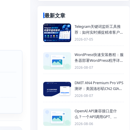
最新文章
Telegram关键词监听工具推
荐：如何实时捕捉精准客户，
提高获客效率？
2026-07-05
WordPress快速安装教程：服
务器部署WordPress程序详细
步骤
2026-08-07
DMIT AN4 Premium Pro VPS
测评：美国洛杉矶CN2 GIA三
网优化线路性能测试
2026-08-07
OpenAI API兼容接口是什
么？一个API调用GPT、
Claude、Gemini、DeepSeek
2026-08-06
多模型