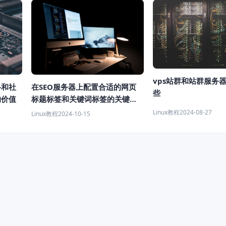
vps站群和站群服务
络和社
在SEO服务器上配置合适的网页
些
的价值
标题标签和关键词标签的关键步
骤
Linux教程
2024-08-27
Linux教程
2024-10-15