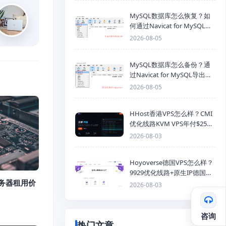
MySQL数据库怎么恢复？如
何通过Navicat for MySQL导
入SQL备份文件
2026-08-05
MySQL数据库怎么备份？通
过Navicat for MySQL导出
Mysql数据库为SQL格式备份
2026-08-05
文件
HHost香港VPS怎么样？CMI
优化线路KVM VPS年付$25
起，4GB内存优惠套餐
2026-08-03
Hoyoverse德国VPS怎么样？
9929优化线路+原生IP德国
服务器租用价
KVM VPS推荐
2026-08-03
咨询
热门文章