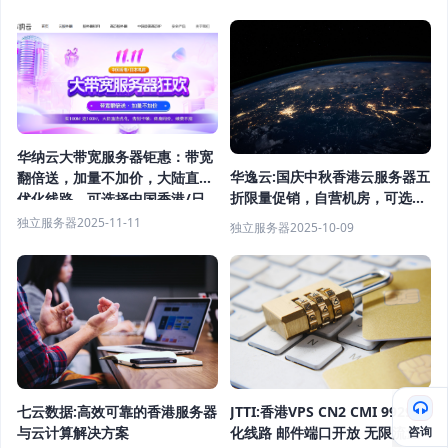
华纳云大带宽服务器钜惠：带宽
华逸云:国庆中秋香港云服务器五
翻倍送，加量不加价，大陆直连
折限量促销，自营机房，可选
优化线路，可选择中国香港/日
CN2GIA/BGP/高防等线路，月
本机房，终身同价续费不涨
独立服务器
2025-11-11
独立服务器
2025-10-09
付12元起
七云数据:高效可靠的香港服务器
JTTI:香港VPS CN2 CMI 9929优
咨询
与云计算解决方案
化线路 邮件端口开放 无限流量