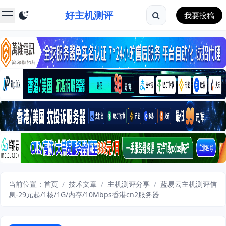
好主机测评
我要投稿
当前位置：
首页
/
技术文章
/
主机测评分享
/
蓝易云主机测评信
息-29元起/1核/1G/内存/10Mbps香港cn2服务器