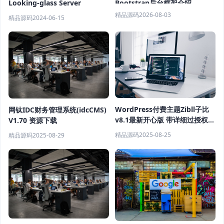
Looking-glass Server
Bootstrap后台框架介绍
精品源码
2026-08-03
精品源码
2024-06-15
WordPress付费主题Zibll子比
网钛IDC财务管理系统(idcCMS)
v8.1最新开心版 带详细过授权教
V1.70 资源下载
程
精品源码
2025-08-25
精品源码
2025-08-29