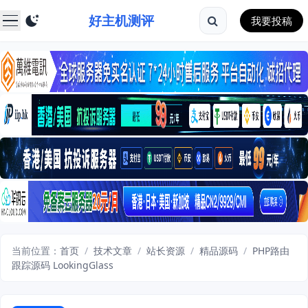
好主机测评
我要投稿
当前位置：
首页
/
技术文章
/
站长资源
/
精品源码
/
PHP路由
跟踪源码 LookingGlass