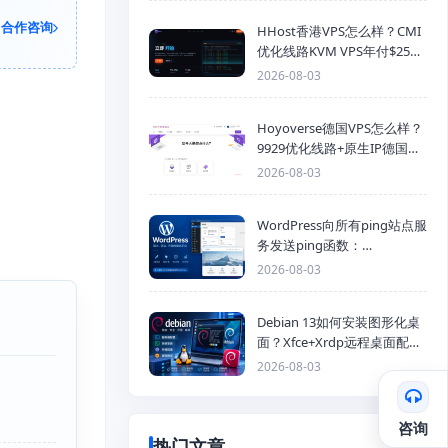
合作咨询
HHost香港VPS怎么样？CMI
优化线路KVM VPS年付$25
起，4GB内存优惠套餐
2026-08-03
Hoyoverse德国VPS怎么样？
9929优化线路+原生IP德国
KVM VPS推荐
2026-08-03
WordPress向所有ping站点服
务发送ping函数：
generic_ping
2026-08-03
Debian 13如何安装图形化桌
面？Xfce+Xrdp远程桌面配置
教程
2026-08-03
咨询
热门文章