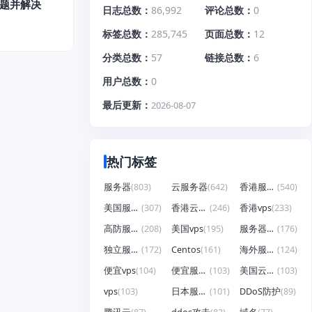
问题并解决
日志总数
86,992
评论总数
0
标签总数
285,745
页面总数
12
分类总数
57
链接总数
6
用户总数
0
最后更新
2026-08-07
热门标签
服务器
(803)
云服务器
(642)
香港服务器
(540)
美国服务器
(307)
香港云服务器
(246)
香港vps
(233)
高防服务器
(208)
美国vps
(195)
服务器租用
(176)
独立服务器
(172)
Centos
(161)
海外服务器
(124)
便宜vps
(104)
便宜服务器
(103)
美国云服务器
(103)
vps
(103)
日本服务器
(101)
DDoS防护
(89)