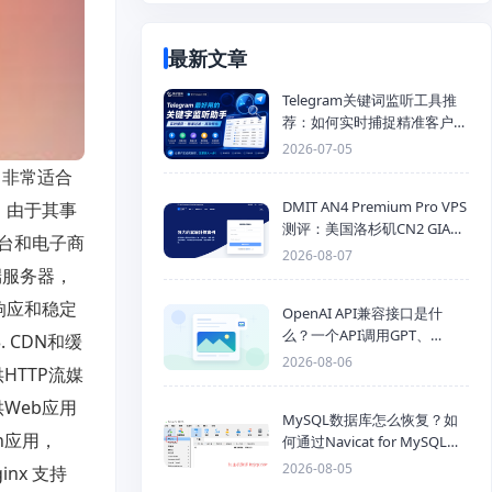
最新文章
Telegram关键词监听工具推
荐：如何实时捕捉精准客户，
提高获客效率？
2026-07-05
 非常适合
DMIT AN4 Premium Pro VPS
载：由于其事
测评：美国洛杉矶CN2 GIA三
平台和电子商
网优化线路性能测试
2026-08-07
端服务器，
响应和稳定
OpenAI API兼容接口是什
么？一个API调用GPT、
 CDN和缓
Claude、Gemini、DeepSeek
2026-08-06
HTTP流媒
多模型
供Web应用
MySQL数据库怎么恢复？如
n应用，
何通过Navicat for MySQL导
入SQL备份文件
2026-08-05
nx 支持