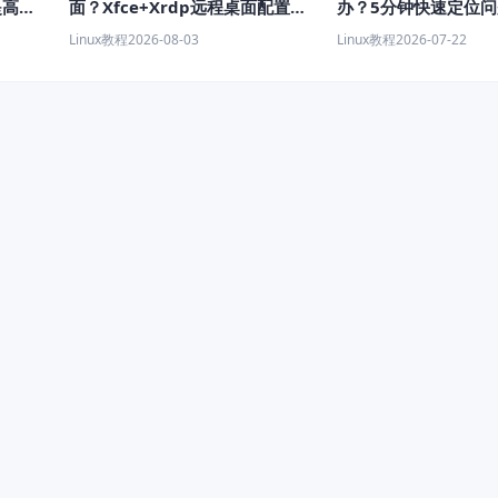
提高获
面？Xfce+Xrdp远程桌面配置教
办？5分钟快速定位
程
Linux教程
2026-08-03
Linux教程
2026-07-22