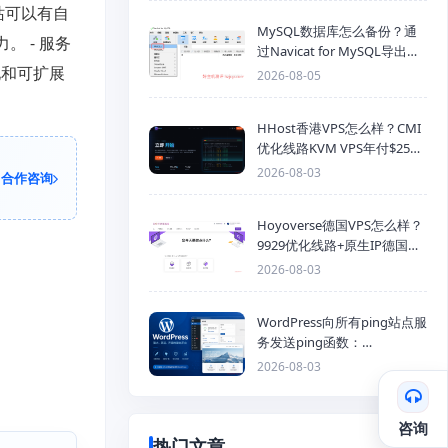
站可以有自
MySQL数据库怎么备份？通
。 - 服务
过Navicat for MySQL导出
Mysql数据库为SQL格式备份
化和可扩展
2026-08-05
文件
HHost香港VPS怎么样？CMI
优化线路KVM VPS年付$25
起，4GB内存优惠套餐
2026-08-03
合作咨询
Hoyoverse德国VPS怎么样？
9929优化线路+原生IP德国
KVM VPS推荐
2026-08-03
WordPress向所有ping站点服
务发送ping函数：
generic_ping
2026-08-03
咨询
热门文章