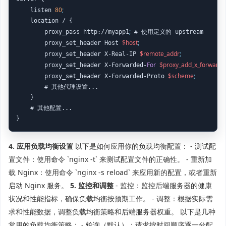
80
;
    listen 
    location / {

;
        proxy_pass http://myapp1
 # 使用定义的 upstream

$host
;
        proxy_set_header Host 
$remote_addr
;
        proxy_set_header X-Real-IP 
For
$proxy_add_x_forwarde
        proxy_set_header X-Forwarded-
$scheme
;
        proxy_set_header X-Forwarded-Proto 
        # 其他代理设置...

    }

    # 其他配置...

}
4. 应用负载均衡设置
以下是如何应用你的负载均衡配置： - 测试配
置文件：使用命令 `nginx -t` 来测试配置文件的正确性。 - 重新加
载 Nginx：使用命令 `nginx -s reload` 来应用新的配置，或者重新
启动 Nginx 服务。
5. 监控和调整
- 监控：监控后端服务器的健康
状况和性能指标，确保负载均衡按预期工作。 - 调整：根据实际需
求和性能数据，调整负载均衡策略和后端服务器权重。 以下是几种
常用的负载均衡策略： - 轮询（默认）：请求按时间顺序逐一分配