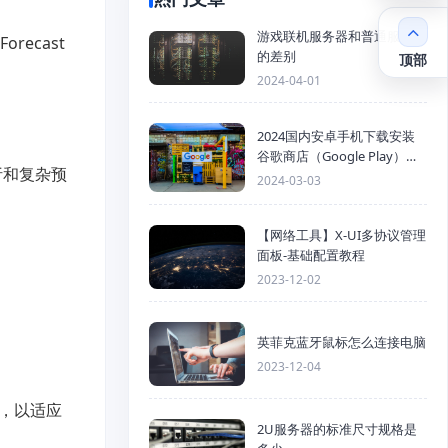
游戏联机服务器和普通服务器
ecast
的差别
顶部
2024-04-01
2024国内安卓手机下载安装
谷歌商店（Google Play）详
析和复杂预
细步骤
2024-03-03
【网络工具】X-UI多协议管理
面板-基础配置教程
2023-12-02
英菲克蓝牙鼠标怎么连接电脑
2023-12-04
，以适应
2U服务器的标准尺寸规格是