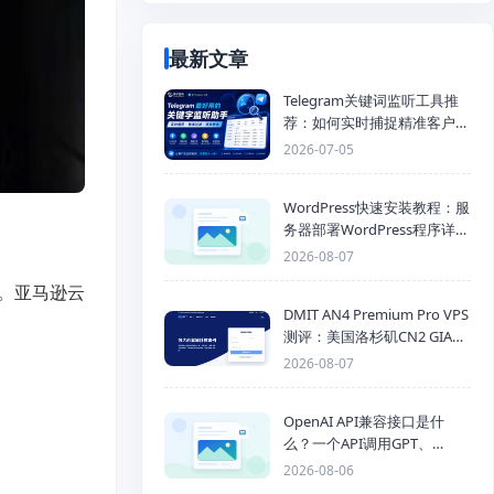
最新文章
Telegram关键词监听工具推
荐：如何实时捕捉精准客户，
提高获客效率？
2026-07-05
WordPress快速安装教程：服
务器部署WordPress程序详细
步骤
2026-08-07
。亚马逊云
DMIT AN4 Premium Pro VPS
测评：美国洛杉矶CN2 GIA三
网优化线路性能测试
2026-08-07
OpenAI API兼容接口是什
么？一个API调用GPT、
Claude、Gemini、DeepSeek
2026-08-06
多模型