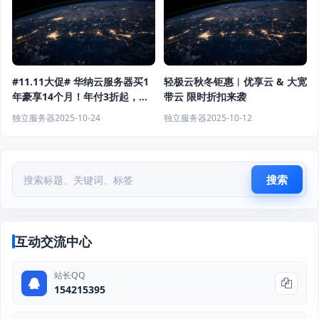
#11.11大促# 华纳云服务器买1
轻极云秋冬钜惠︱优享云 & 大宽
年豪享14个月！年付3折起，入
带云 限时折扣来袭
门款仅需17元/月，全球热门节
独立服务器
2025-10-24
独立服务器
2025-10-12
点畅联!
搜索
互动交流中心
站长QQ
154215395