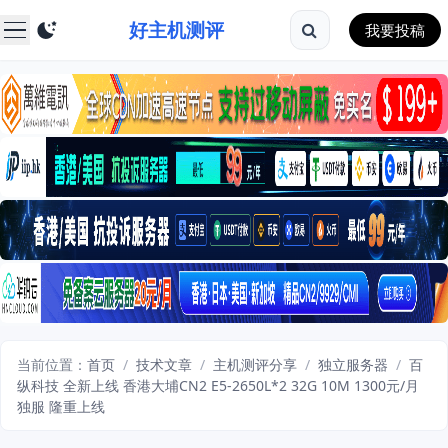
好主机测评
我要投稿
当前位置：
首页
/
技术文章
/
主机测评分享
/
独立服务器
/
百
纵科技 全新上线 香港大埔CN2 E5-2650L*2 32G 10M 1300元/月
独服 隆重上线