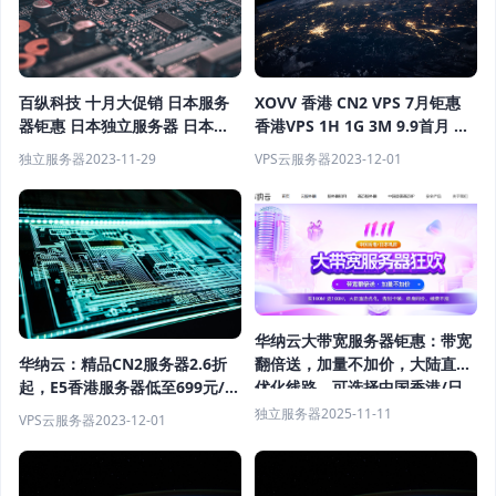
XOVV 香港 CN2 VPS 7月钜惠
百纵科技 十月大促销 日本服务
香港VPS 1H 1G 3M 9.9首月 美
器钜惠 日本独立服务器 日本站
国VPS 1H 1G 10M 9.9首月
群服务器 日本宿主机服务器 日
VPS云服务器
2023-12-01
独立服务器
2023-11-29
本母机 大促销
华纳云大带宽服务器钜惠：带宽
华纳云：精品CN2服务器2.6折
翻倍送，加量不加价，大陆直连
起，E5香港服务器低至699元/
优化线路，可选择中国香港/日
月，买云服务器就送SSL证书
本机房，终身同价续费不涨
独立服务器
2025-11-11
VPS云服务器
2023-12-01