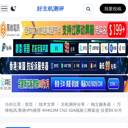
好主机测评
我要投稿
当前位置：
首页
/
技术文章
/
主机测评分享
/
独立服务器
/
万
维电讯:香港VPS推荐 4H4G3M CN2 GIA线路三网直连 仅需$9.9/月