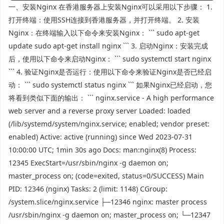
一、安装Nginx 在香港服务器上安装Nginx可以采用以下步骤： 1.
打开终端：使用SSH连接到香港服务器，并打开终端。 2. 安装
Nginx：在终端输入以下命令来安装Nginx： ``` sudo apt-get
update sudo apt-get install nginx ``` 3. 启动Nginx：安装完成
后，使用以下命令来启动Nginx： ``` sudo systemctl start nginx
``` 4. 验证Nginx是否运行：使用以下命令来验证Nginx是否已经启
动： ``` sudo systemctl status nginx ``` 如果Nginx已经启动，您
将看到类似下面的输出： ``` nginx.service - A high performance
web server and a reverse proxy server Loaded: loaded
(/lib/systemd/system/nginx.service; enabled; vendor preset:
enabled) Active: active (running) since Wed 2023-07-31
10:00:00 UTC; 1min 30s ago Docs: man:nginx(8) Process:
12345 ExecStart=/usr/sbin/nginx -g daemon on;
master_process on; (code=exited, status=0/SUCCESS) Main
PID: 12346 (nginx) Tasks: 2 (limit: 1148) CGroup:
/system.slice/nginx.service ├─12346 nginx: master process
/usr/sbin/nginx -g daemon on; master_process on; └─12347