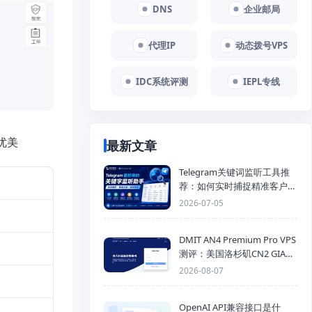
DNS
企业邮局
代理IP
动态拨号VPS
IDC系统评测
IEPL专线
优美
最新文章
Telegram关键词监听工具推
荐：如何实时捕捉精准客户，
提高获客效率？
2026-07-05
DMIT AN4 Premium Pro VPS
测评：美国洛杉矶CN2 GIA三
网优化线路性能测试
2026-08-07
OpenAI API兼容接口是什