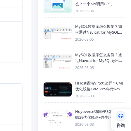
么？一个API调用GPT、
Claude、Gemini、DeepSeek
2026-08-06
多模型
MySQL数据库怎么恢复？如
何通过Navicat for MySQL导
入SQL备份文件
2026-08-05
MySQL数据库怎么备份？通
过Navicat for MySQL导出
Mysql数据库为SQL格式备份
2026-08-05
文件
HHost香港VPS怎么样？CMI
优化线路KVM VPS年付$25
起，4GB内存优惠套餐
2026-08-03
Hoyoverse德国VPS怎么样？
9929优化线路+原生IP德国
KVM VPS推荐
2026-08-03
咨询