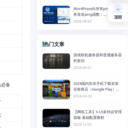
WordPress向所有ping站点服
务发送ping函数：
顶部
generic_ping
2026-08-03
热门文章
游戏联机服务器和普通服务器
的差别
2024-04-01
2024国内安卓手机下载安装
站必备
谷歌商店（Google Play）详
细步骤
2024-03-03
付
【网络工具】X-UI多协议管理
元
面板-基础配置教程
2023-12-02