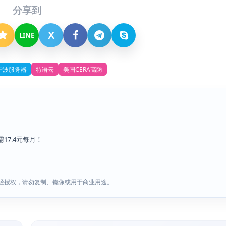
分享到
X
LINE
宁波服务器
特语云
美国CERA高防
需17.4元每月！
经授权，请勿复制、镜像或用于商业用途。