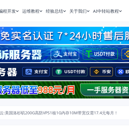
编程开发
运维教程
经验总结
关于我们
AI中转站教程
云:美国洛杉矶200G高防VPS1核1G内存10M带宽仅需17.4元每月！