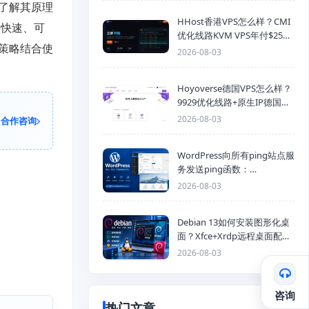
了解其原理
HHost香港VPS怎么样？CMI
供快速、可
优化线路KVM VPS年付$25
策略结合使
起，4GB内存优惠套餐
2026-08-03
Hoyoverse德国VPS怎么样？
9929优化线路+原生IP德国
KVM VPS推荐
2026-08-03
合作咨询
WordPress向所有ping站点服
务发送ping函数：
generic_ping
2026-08-03
Debian 13如何安装图形化桌
面？Xfce+Xrdp远程桌面配置
教程
2026-08-03
咨询
热门文章