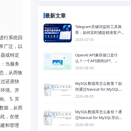
最新文章
Telegram关键词监听工具推
荐：如何实时捕捉精准客户，
进行系统回
提高获客效率？
2026-07-05
常广泛，以
务器或特定
OpenAI API兼容接口是什
么？一个API调用GPT、
复：当服务
Claude、Gemini、DeepSeek
2026-08-06
态，从而恢
多模型
通过还原快
MySQL数据库怎么恢复？如
何通过Navicat for MySQL导
发环境。开
入SQL备份文件
2026-08-05
 5. 灾
数据，从而
MySQL数据库怎么备份？通
因此，在使
过Navicat for MySQL导出
Mysql数据库为SQL格式备份
创建和管理
2026-08-05
文件