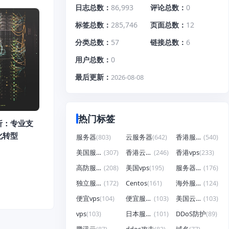
日志总数
86,993
评论总数
0
标签总数
285,746
页面总数
12
分类总数
57
链接总数
6
用户总数
0
最后更新
2026-08-08
热门标签
析：专业支
化转型
服务器
(803)
云服务器
(642)
香港服务器
(540)
美国服务器
(307)
香港云服务器
(246)
香港vps
(233)
高防服务器
(208)
美国vps
(195)
服务器租用
(176)
独立服务器
(172)
Centos
(161)
海外服务器
(124)
便宜vps
(104)
便宜服务器
(103)
美国云服务器
(103)
vps
(103)
日本服务器
(101)
DDoS防护
(89)