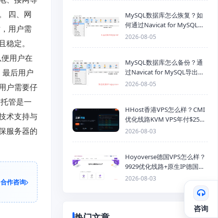
。 四、网
MySQL数据库怎么恢复？如
何通过Navicat for MySQL导
时，用户需
入SQL备份文件
2026-08-05
且稳定。
以便用户在
MySQL数据库怎么备份？通
 最后用户
过Navicat for MySQL导出
Mysql数据库为SQL格式备份
2026-08-05
用户需要仔
文件
器托管是一
HHost香港VPS怎么样？CMI
技术支持与
优化线路KVM VPS年付$25
起，4GB内存优惠套餐
保服务器的
2026-08-03
Hoyoverse德国VPS怎么样？
9929优化线路+原生IP德国
KVM VPS推荐
2026-08-03
合作咨询
咨询
热门文章