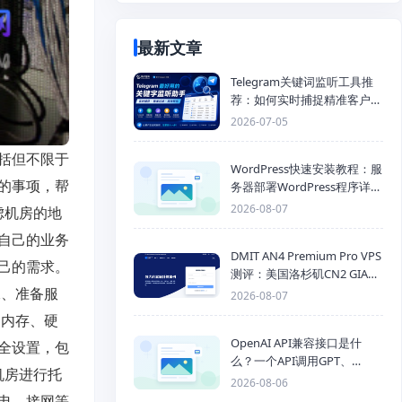
最新文章
Telegram关键词监听工具推
荐：如何实时捕捉精准客户，
提高获客效率？
2026-07-05
括但不限于
WordPress快速安装教程：服
的事项，帮
务器部署WordPress程序详细
步骤
2026-08-07
虑机房的地
自己的业务
DMIT AN4 Premium Pro VPS
己的需求。
测评：美国洛杉矶CN2 GIA三
网优化线路性能测试
二、准备服
2026-08-07
、内存、硬
OpenAI API兼容接口是什
全设置，包
么？一个API调用GPT、
机房进行托
Claude、Gemini、DeepSeek
2026-08-06
多模型
电、接网等