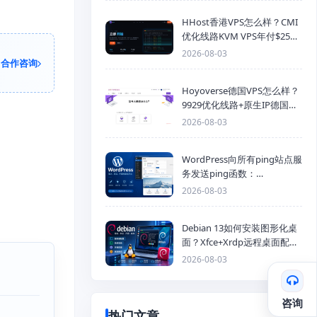
HHost香港VPS怎么样？CMI
优化线路KVM VPS年付$25
起，4GB内存优惠套餐
2026-08-03
合作咨询
Hoyoverse德国VPS怎么样？
9929优化线路+原生IP德国
KVM VPS推荐
2026-08-03
WordPress向所有ping站点服
务发送ping函数：
generic_ping
2026-08-03
Debian 13如何安装图形化桌
面？Xfce+Xrdp远程桌面配置
教程
2026-08-03
咨询
热门文章