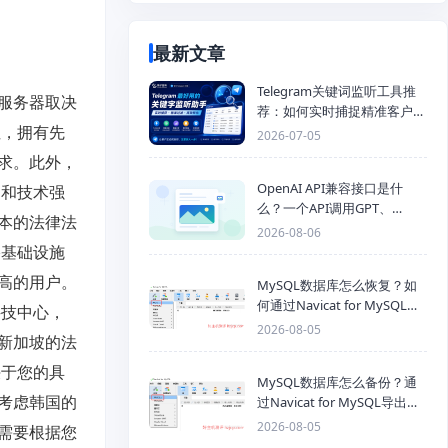
最新文章
Telegram关键词监听工具推
服务器取决
荐：如何实时捕捉精准客户，
纽，拥有先
提高获客效率？
2026-07-05
求。此外，
OpenAI API兼容接口是什
国和技术强
么？一个API调用GPT、
本的法律法
Claude、Gemini、DeepSeek
2026-08-06
多模型
络基础设施
高的用户。
MySQL数据库怎么恢复？如
何通过Navicat for MySQL导
科技中心，
入SQL备份文件
2026-08-05
新加坡的法
决于您的具
MySQL数据库怎么备份？通
考虑韩国的
过Navicat for MySQL导出
Mysql数据库为SQL格式备份
2026-08-05
需要根据您
文件