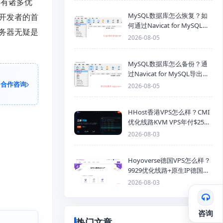
具有诸多优
MySQL数据库怎么恢复？如
开发者的首
何通过Navicat for MySQL导
务器无疑是
入SQL备份文件
2026-08-05
MySQL数据库怎么备份？通
过Navicat for MySQL导出
Mysql数据库为SQL格式备份
合作咨询
2026-08-05
文件
HHost香港VPS怎么样？CMI
优化线路KVM VPS年付$25
起，4GB内存优惠套餐
2026-08-03
Hoyoverse德国VPS怎么样？
9929优化线路+原生IP德国
KVM VPS推荐
2026-08-03
咨询
热门文章