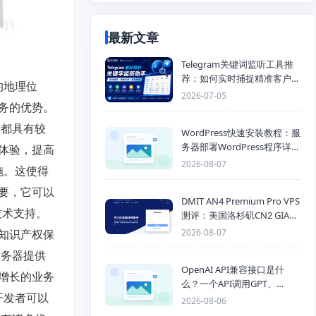
最新文章
Telegram关键词监听工具推
荐：如何实时捕捉精准客户，
的地理位
提高获客效率？
2026-07-05
务的优势。
内都具有较
WordPress快速安装教程：服
务器部署WordPress程序详细
体验，提高
步骤
2026-08-07
施。这使得
要，它可以
DMIT AN4 Premium Pro VPS
技术支持。
测评：美国洛杉矶CN2 GIA三
网优化线路性能测试
2026-08-07
知识产权保
服务器提供
OpenAI API兼容接口是什
增长的业务
么？一个API调用GPT、
开发者可以
Claude、Gemini、DeepSeek
2026-08-06
多模型