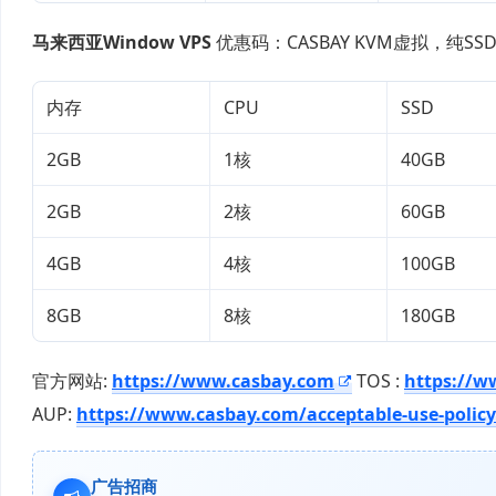
马来西亚Window
VPS
优惠码：CASBAY KVM虚拟，纯SS
内存
CPU
SSD
2GB
1核
40GB
2GB
2核
60GB
4GB
4核
100GB
8GB
8核
180GB
官方网站:
https://www.casbay.com
TOS :
https://w
AUP:
https://www.casbay.com/acceptable-use-polic
广告招商