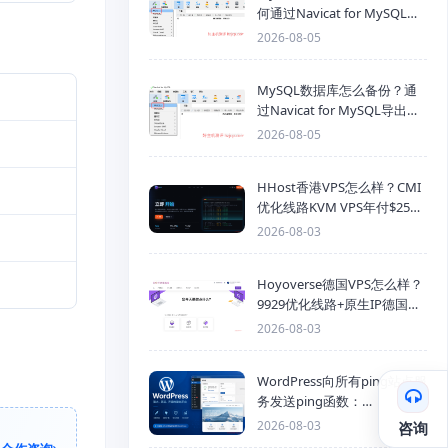
何通过Navicat for MySQL导
入SQL备份文件
2026-08-05
MySQL数据库怎么备份？通
过Navicat for MySQL导出
Mysql数据库为SQL格式备份
2026-08-05
文件
HHost香港VPS怎么样？CMI
优化线路KVM VPS年付$25
起，4GB内存优惠套餐
2026-08-03
Hoyoverse德国VPS怎么样？
9929优化线路+原生IP德国
KVM VPS推荐
2026-08-03
WordPress向所有ping站点服
务发送ping函数：
generic_ping
2026-08-03
咨询