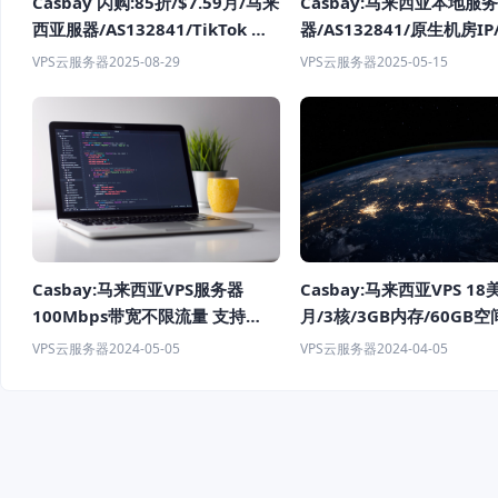
Casbay:马来西亚本地服务
Casbay 闪购:85折/$7.59月/马来
器/AS132841/原生机房IP
西亚服器/AS132841/TikTok 支
$9.59
持/无限制访问 TikTok、解锁
VPS云服务器
2025-05-15
VPS云服务器
2025-08-29
GPT 和主要流媒体平台。
Casbay:马来西亚VPS 18
Casbay:马来西亚VPS服务器
月/3核/3GB内存/60GB空
100Mbps带宽不限流量 支持
流量/100Mbps端口/KV
Linux/Window 月付 $9.59起
VPS云服务器
2024-04-05
VPS云服务器
2024-05-05