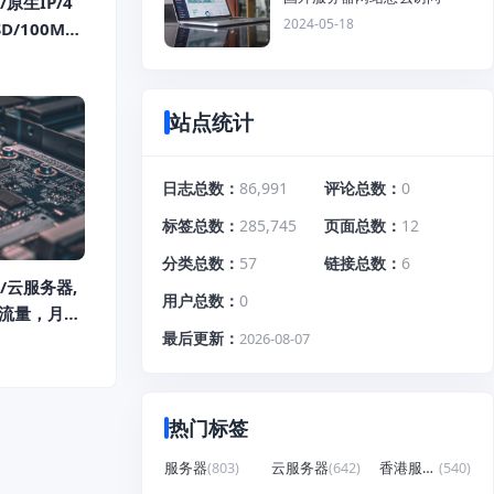
/原生IP/4
2024-05-18
SD/100M宽
/年
站点统计
日志总数
86,991
评论总数
0
标签总数
285,745
页面总数
12
分类总数
57
链接总数
6
S/云服务器,
用户总数
0
限流量，月付
最后更新
2026-08-07
热门标签
服务器
(803)
云服务器
(642)
香港服务器
(540)