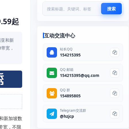
搜索
.59起
互动交流中心
西亚和新
M带宽，
站长QQ
154215395
QQ 邮箱
154215395@qq.com
QQ 群
154895805
Telegram交流群
@hzjcp
亚和新加坡数
M带宽，不限