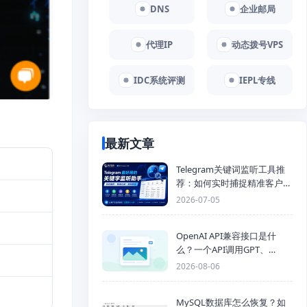
DNS
企业邮局
代理IP
动态拨号VPS
IDC系统评测
IEPL专线
最新文章
Telegram关键词监听工具推
荐：如何实时捕捉精准客户，
提高获客效率？
2026-07-05
OpenAI API兼容接口是什
么？一个API调用GPT、
Claude、Gemini、DeepSeek
2026-08-06
多模型
MySQL数据库怎么恢复？如