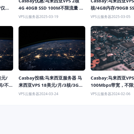
Casbay优惠:马来西亚VPS 2核
Casbay:马来西亚VPS
/仅需
4G 40GB SSD 100M不限流量 年
核/4GB内存/90GB S
付$5.88 月起
带不限流量 $115.59
VPS云服务器
2025-03-19
VPS云服务器
2025-03-05
美元/
Casbay投稿:马来西亚服务器 马
Casbay:马来西亚VP
间/不限
来西亚VPS 18美元/月/3核/3GB
100Mbps带宽，不
M架构
内存/60GB空间/不限流
$11.59
VPS云服务器
2024-03-24
VPS云服务器
2024-02-06
量/100Mbps端口/KVM架构