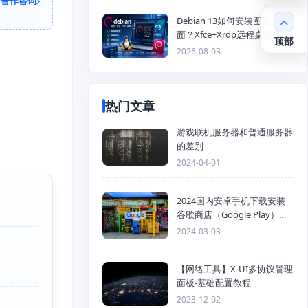
合作咨询
Debian 13如何安装图形化桌
面？Xfce+Xrdp远程桌面配置
顶部
教程
2026-08-03
热门文章
游戏联机服务器和普通服务器
的差别
2024-04-01
2024国内安卓手机下载安装
谷歌商店（Google Play）详
细步骤
2024-03-03
【网络工具】X-UI多协议管理
面板-基础配置教程
2023-12-02